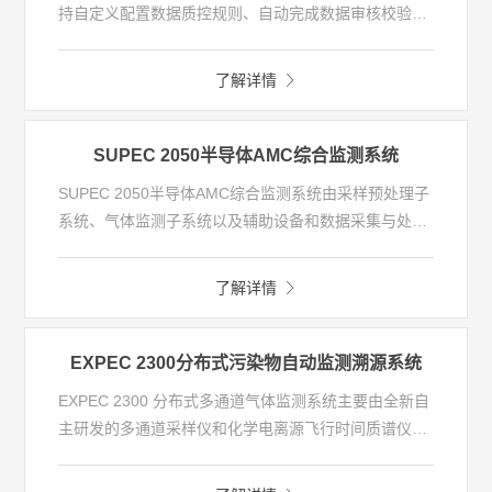
持自定义配置数据质控规则、自动完成数据审核校验、
无纸化监控预警协助高效进行仪器运维；运用多样分析
手段，紧密围绕大气复合污染的特征物PM2.5和O3开展
了解详情
区域性的大气颗粒物组分及光化学组分监测数据分析，
结合气象、遥感等数据分析大气复合污染来源、成因、
过程和形成机制，为大气污染防治及大气环境持续改善
SUPEC 2050半导体AMC综合监测系统
提供精细化数据支撑。
SUPEC 2050半导体AMC综合监测系统由采样预处理子
系统、气体监测子系统以及辅助设备和数据采集与处理
子系统等构成，如下图所示。
采样预处理子系统由多路样气传输管、采样泵和分布式
了解详情
多通道采样仪组成，可以对多个点位进行不间断实时采
样，并通过管路切换实现不同采样点样气的循环监测。
气体监测子系统由多个分析仪组成，可以根据不同的监
EXPEC 2300分布式污染物自动监测溯源系统
测需求进行定制化的搭配，实现不同物质的在线监测。
EXPEC 2300 分布式多通道气体监测系统主要由全新自
辅助系统由集成机柜和校准单元组成，可以保证整套系
主研发的多通道采样仪和化学电离源飞行时间质谱仪
统的正常运行，校准单元可以定期对系统进行校准，保
（PTR-MS）组成，同时兼容NH3、H2S、有机硫、有
证监测数据的稳定和准确。
机胺等多种异味因子分析仪。最多可实现124个点位监