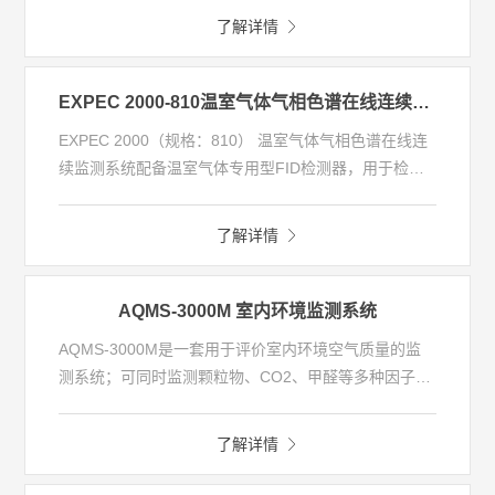
654）的技术指标要求，且具备快速筛查模式及量程自
了解详情
动切换功能，可准确测量高达数百ppm的高浓度臭氧。
设备运用创新型温、湿度和压力补偿技术，满足严酷的
户外应用需求。
EXPEC 2000-810温室气体气相色谱在线连续监测系统
EXPEC 2000（规格：810） 温室气体气相色谱在线连
续监测系统配备温室气体专用型FID检测器，用于检测
环境空气中CO2、CH4和CO等主要温室气体浓度，可
扩展对CO、SF6 等温室气体组分的在线实时监测。样
了解详情
气先通过定量环，然后被温室气体专用色谱柱分离，
CH4进入FID检测，CO和CO2先后进入甲烷转化炉，在
镍催化剂作用下高温加氢还原为CH4后再被送入FID检
AQMS-3000M 室内环境监测系统
测。整机性能指标满足GB/T31705-2015《气相色谱法
AQMS-3000M是一套用于评价室内环境空气质量的监
本底大气二氧化碳和甲烷浓度在线观测方法》的标准要
测系统；可同时监测颗粒物、CO2、甲醛等多种因子，
求。
适用于机场、大型商场、火车站等人口密集区域，为建
立健康安全的绿色空气环境提供依据。
了解详情