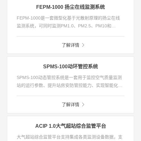
FEPM-1000 扬尘在线监测系统
FEPM-1000是一套微型化基于光散射原理的扬尘在线
监测系统，可同时监测PM1.0、PM2.5、PM10和
TSP，适用于道路扬尘监测、城市颗粒物监测、堆场扬
尘监测等高颗粒物浓度区域，实现对扬尘污染高发区域
了解详情
实时监测、污染来源追溯，传输通道判断等功能，为大
气污染监测、空气质量提升、部门执法和政府决策提供
数据辅助支持。
SPMS-100动环管控系统
SPMS-100动态管控系统是一套用于监控空气质量监测
站的运行参数、提升站房安防管控能力、实现智能化运
维的综合性动态监控系统。
了解详情
ACIP 1.0大气超站综合监管平台
大气超站综合监管平台支持集成各类监测设备数据，支