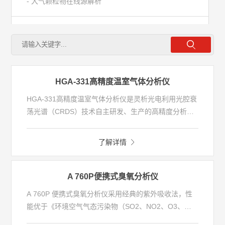
- 大气颗粒物在线源解析
- 大气光化学污染监测
- 城市大气温室气体监测
HGA-331高精度温室气体分析仪
- 半导体行业检测
HGA-331高精度温室气体分析仪是灵析光电利用光腔衰
荡光谱（CRDS）技术自主研发、生产的高精度分析
- 恶臭异味监测
仪，可同时测量CO2、CH4 、H2O三种气体浓度。分
析仪独有的内部控温、控压算法，让分析仪具备了优异
了解详情
的精度、准确度、低漂移性能，可提供稳定到极致的测
水环境
量。测量性能满足WMO标准，测量灵敏度达到十亿分
之一( ppb )，在数月运行中的漂移可以忽略不计。分析
A 760P便携式臭氧分析仪
仪测量水汽，采用专有算法来校正样气中水汽的稀释效
气污染源
A 760P 便携式臭氧分析仪采用经典的紫外吸收法，性
应，并输出CO2、CH4 的干摩尔分数。
能优于《环境空气气态污染物（SO2、NO2、O3、
CO）连续自动监测系统技术要求及检测方法》（HJ
便携/走航