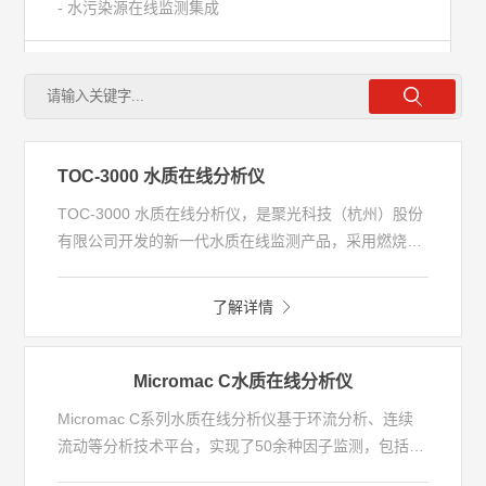
- 水污染源在线监测集成
- 常规水质在线分析仪
- 营养盐类水质在线分析仪
TOC-3000 水质在线分析仪
- 重金属类水质在线分析仪
TOC-3000 水质在线分析仪，是聚光科技（杭州）股份
有限公司开发的新一代水质在线监测产品，采用燃烧化
法+非分散红外吸收(NDIR)法测量技术，可广泛应用于
- 有机物类水质在线分析仪
环保地表水/污染源排放口/市政污水/工业生产过程用水
了解详情
等水体中有机污染物总量的监测。
- 生物类水质在线分析仪
Micromac C水质在线分析仪
- 原位监测产品
Micromac C系列水质在线分析仪基于环流分析、连续
流动等分析技术平台，实现了50余种因子监测，包括常
- 水质溯源系列
规因子、营养盐、重金属和特征因子等