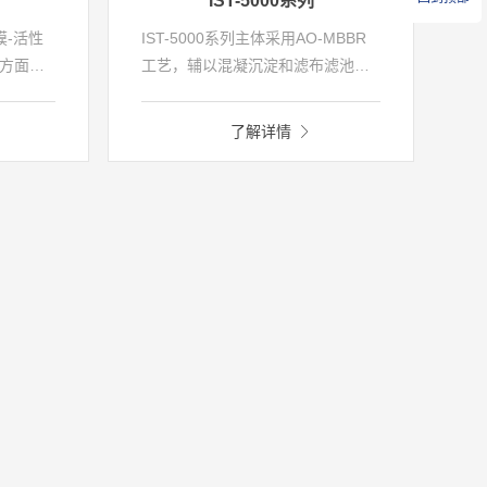
IST-5000系列
膜-活性
IST-5000系列主体采用AO-MBBR
方面由
工艺，辅以混凝沉淀和滤布滤池工
成混合
艺。该系列将生物处理和固液分离
生物膜
从装置结构上进行分离，将整个污
了解详情
自的优
水处理流程分置于三个一体化模块
到更加
中，再根据实际需求进行灵活组
两级沉
合，既实现了高效率的处理要求，
，实现
又大大扩展了装置的处理水量。以
减少了
AO-MBBR为主体生物处理工艺，结
磷药剂
合后续的深度处理工艺，装置出水
作用。
指标可以达到《城镇污水处理厂污
污水处理
染物排放标准》（GB18918-
染物排
2002）一级A标准；通过模块组
2）一级A
合，突破了道路运输能力对一体化
装置处理量的限制，可实现大水量
污水的处理。IST-5000系列因其处
理效率高、处理水量大等特点，特