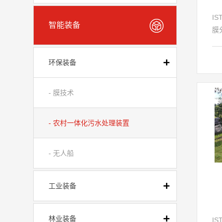
I
智能装备
膜
艺
三
环保装备
的
质
理
- 膜技术
守
寿
- 农村一体化污水处理装置
行
水
- 无人船
染
2
工业装备
林业装备
I