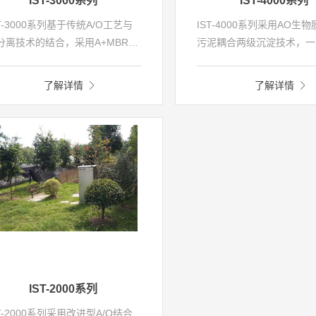
IST-3000系列
IST-4000系列
ST-3000系列基于传统A/O工艺与
IST-4000系列采用AO生物
分离技术的结合，采用A+MBR工
污泥耦合两级沉淀技术，一
，集生物膜、活性污泥和膜过滤
填料生物膜和悬浮态污泥组
种工艺于一身，实现了三大工艺
微生物体系，可以同时发挥
了解详情
了解详情
互补协同作用，具有出水水质优
法和活性污泥法两种工艺各
稳定、剩余污泥产量少、操作管
势，使污水中的污染物质得
方便、可实现自动控制及无人值
有效的去除；另一方面采用
运行等特点。装置壳体采用使用
淀，在提高沉淀效果的同时
命长达30年的玻璃钢材质，可进
了生物处理后的化学除磷，
地埋安装，景观效果好。装置出
除磷药剂用量，同时避免除
水质可达到《城镇污水处理厂污
对处理系统中微生物的毒害
物排放标准》（GB18918-
IST-4000系列可实现生活
002）一级A标准。
后达到《城镇污水处理厂污
放标准》（GB18918-200
标准。
IST-2000系列
ST-2000系列采用改进型A/O结合