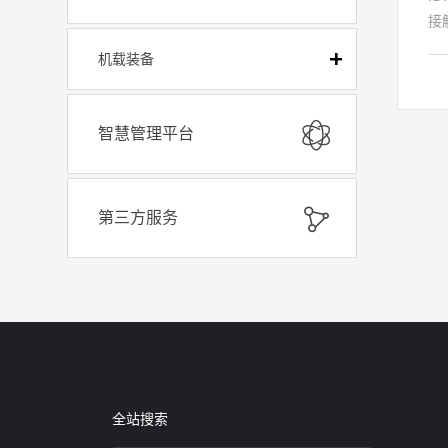
接
A
机载装备
质
处
而
智慧管理平台
反
荷
好
第三方服务
供
能
埋
美
水
（
准
全站搜索