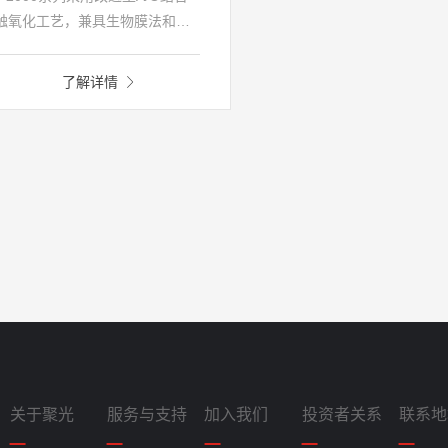
触氧化工艺，兼具生物膜法和
/O工艺特点，特别适用于进水水
、水量波动较大的村镇生活污水
了解详情
理。装置内部填充科学配方研制
成的MBBR填料，形成复合生物
应器，集成化程度高、抗冲击负
强、剩余污泥产量少、处理效果
；采用多点气提技术，通过气泵
气实现曝气、回流和排泥，节
、噪音低、易维护；同时装置地
，不占用地上空间，站区整洁、
观。装置出水指标达到《城镇污
处理厂污染物排放标准》
GB18918-2002）一级B排放标
。
关于聚光
服务与支持
加入我们
投资者关系
联系地