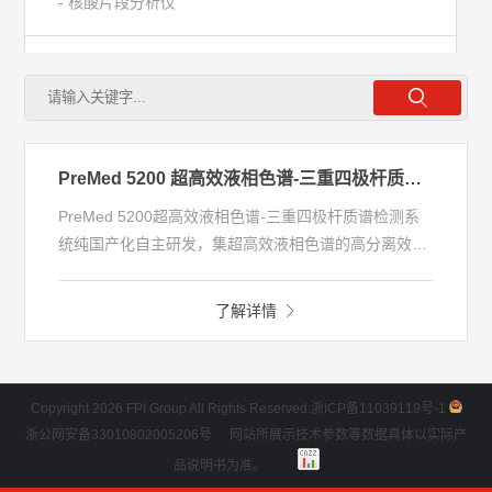
- 核酸片段分析仪
- 电感耦合等离子体质谱检测系统 (ICP-MS)
- 超高效液相色谱
PreMed 5200 超高效液相色谱-三重四极杆质谱检测系统 (LC-MS/MS)
- 全自动毛细管电泳仪
PreMed 5200超高效液相色谱-三重四极杆质谱检测系
统纯国产化自主研发，集超高效液相色谱的高分离效率
- 核酸质谱分析系统
与三重四极杆串联质谱的强定量能力于一体，搭载全中
文质谱分析工作站，有优异的灵敏度和选择性，稳定性
了解详情
好，抗污染能力强，适合血液、尿液等临床样本类型中
- 全自动单分子荧光免疫分析仪
氨基酸、维生素、外源性药物、激素等小分子有机物的
高灵敏度定性和定量分析。
Copyright 2026 FPI Group All Rights Reserved.
浙ICP备11039119号-1
浙公网安备33010802005206号
网站所展示技术参数等数据具体以实际产
品说明书为准。