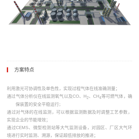
方案特点
利用激光可协调性及单色性，实现过程气体在线准确测量；
通过气体分析仪在线监测氧气以及
CO
、
H
、
CH
等可燃气体，确
2
4
保装置的安全平稳运行
；
通过对气体的在线监测，可以根据监测数据及时调整工艺参数，
实现企业的节能增效；
通过CEMS、微型检测站等大气监测设备，对园区、厂区大气环
境进行实时监测、溯源，保证超低排放的推进；