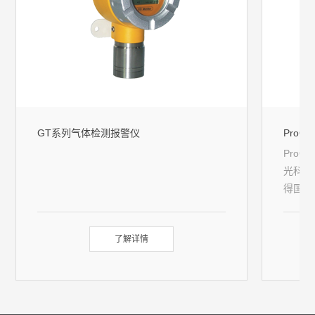
GT系列气体检测报警仪
ProG
ProG
光科技
得国家
重点专
产权的
了解详情
IP6
现在线