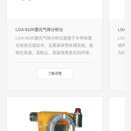
LGA-8100激光气体分析仪
LGA-
LGA-8100激光气体分析仪是基于半导体激
LGA
光吸收光谱技术，无需采样预处理系统，能
结构设
够在高温、高粉尘、高腐蚀等恶劣的环境下
为Exd
进行原位（in-situ）气体浓度测量的高端分
理念，
析仪表，采用聚光科技牵头起草的国家标准
安全机
了解详情
及国际标准。
过SI
泛适用
合产品
合。