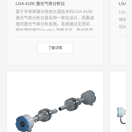
LGA-4100 激光气体分析仪
LGA-
基于半导体激光吸收光谱技术的LGA-4100
LGA
激光气体分析仪是采用一体化设计、高集成
体吸收
度的激光气体分析系统。系统通过无须采样
可对各
预处理的原位(In-situ) 测量方式，能对各类
理后的
工业过程气体、环保排放烟气等过程气体进
行快速、准确和可靠的测量，为各行业气体
了解详情
在线监测提供了最佳解决方案。