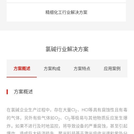
精细化工行业解决方案
氯碱行业解决方案
方案概述
方案构成
方案特点
应用案例
方案概述
在氯碱企业生产过程中，存在大量
Cl
、
HCl
等具有腐蚀性且有毒
2
的气体，另外有些气体如
O
、
Cl
等极易与其他物质反应发生爆
2
2
炸。如果不进行及时地监控，将导致设备的严重腐蚀，甚至引起
爆炸，造成巨大经济损失。聚光科技基于激光吸收光谱和紫外分