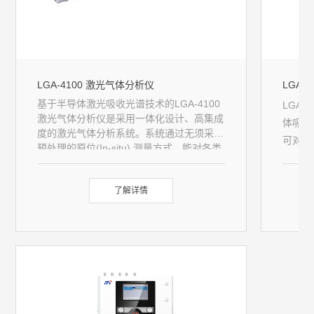
LGA-4100 激光气体分析仪
LGA-
基于半导体激光吸收光谱技术的LGA-4100
LGA
激光气体分析仪是采用一体化设计、高集成
体吸收
度的激光气体分析系统。系统通过无须采样
可对各
预处理的原位(In-situ) 测量方式，能对各类
理后的
工业过程气体、环保排放烟气等过程气体进
行快速、准确和可靠的测量，为各行业气体
了解详情
在线监测提供了最佳解决方案。