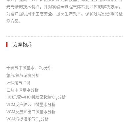
光光谱的技术特点，针对氯碱全过程气体检测监控的解决方案，
为客户提供用于工艺安全、提高生产效率、保护过程设备等的检
测方案。
方案构成
干氯气中微量水、O
分析
2
氢气/氯气浓度分析
环保尾气监测
乙炔中微量水分析
HCl总管中HCl纯度及微量Cl
分析
2
VCM反应炉入口微量水分析
VCM反应炉出口微量水分析
VCM汽提塔尾气O
分析
2