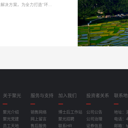
解决方案，为全力打造“环境
设提供综合服务。
关于聚光
服务与支持
加入我们
投资者关系
联系地
聚光介绍
销售网络
博士后工作站
公司公告
地址：
聚光党建
网上留言
聚光招聘
公司治理
电话：40
员工天地
售后服务
联系HR
证券信息
邮箱：fpi