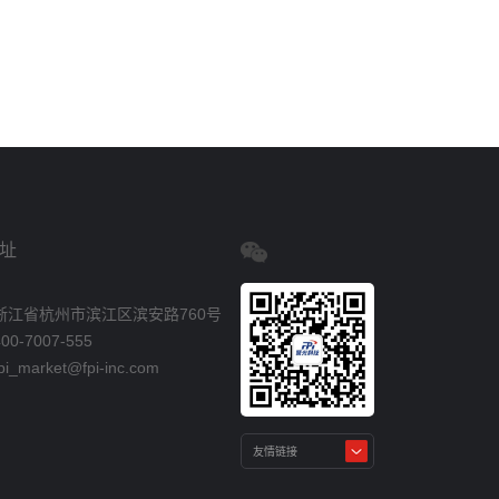
址
浙江省杭州市滨江区滨安路760号
0-7007-555
_market@fpi-inc.com