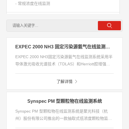
- 常规浓度在线监测
- 超低浓度在线监测
- VOCs在线监测
EXPEC 2000 NH3 固定污染源氨气在线监测系统
- 垃圾焚烧排放监测
EXPEC 2000 NH3固定污染源氨气在线监测系统采用半
导体激光吸收光谱技术（TDLAS）和Herriott腔增强技
术，广泛应用于微量氨气的在线监测。该系统采用一体
- 机动车尾气遥感监测
化壁挂式设计，烟气取样气路全程高温伴热，防止被测
了解详情
气体在管路中吸附损失，可用于测量ppb级氨，是烟气
- 颗粒物排放监测
排放连续在线监测微量氨的最佳方案。
Synspec PM 型颗粒物在线监测系统
- 烟气重金属在线监测
Synspec PM 型颗粒物在线监测系统是聚光科技（杭
州）股份有限公司推出的一款抽取式低浓度颗粒物监测
系统。主要用于监测超低排放机组排口的颗粒物浓度，
- 氨逃逸在线监测