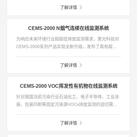
系统采用抽取式等速采样方式，利用光散射检测方法来
了解详情
实时检测颗粒物浓度，检测限低、响应速度快。同时集
- NOx在线监测
成温压流单元，可测量烟气温度、压力、流速等参数。
CEMS-2000 N烟气连续在线监测系统
- HCL/HF/NH3/H2S排放监测系统
为响应未来环境行业超超低排放监测需求，聚光科技对
CEMS-2000系列产品实现全新升级，发布了具有超超
- 碳监测
低量程、NO2直测、全程高温抽取的CEMS-2000系列
烟气排放连续监测系统。CEMS-2000 系列烟气排放连
了解详情
续监测系统主要应用于各种固定污染源中SO2、NO、
便携/走航
NO2、O2、烟气参数（温度、压力、流速、湿度）以
及烟尘的在线监测，曾荣获国家科技进步二等奖。
CEMS-2000 VOC挥发性有机物在线监测系统
针对我国当前污染行业石油化工、电子半导体、工业涂
装、包装印刷等固定污染源VOCs排放监测的迫切需
求，聚光科技推出自主研发的CEMS-2000 VOC挥发性
有机物在线监测系统，该系统主要由采样探头、伴热管
了解详情
线、VOC分析仪及电控单元组成。
CEMS-2000 VOC系统基于气相色谱技术原理(GC-