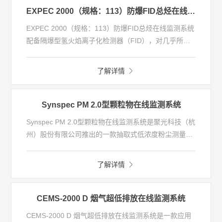
FID)，可实现甲烷/非甲烷总烃、苯系物(苯、甲苯、二
EXPEC 2000（规格：113）防爆FID总烃在线监测系统
甲苯)等特征因子的监测。
EXPEC 2000（规格：113）防爆FID总烃在线监测系统
配备隔爆型氢火焰离子化检测器（FID），对几乎所有
挥发性有机物均可响应，检测方法符合国家标准中总烃
含量的分析要求。相比于同类防爆型在线分析仪，产品
了解详情
体积更小，重量更轻，现场安装方式灵活（可采用壁挂
式），配套施工流程简单，可满足不同类型现场快速安
装的要求。整机核心部件均采用防爆设计，适用于电气
Synspec PM 2.0型颗粒物在线监测系统
防爆 1区的应用环境，可应用于废气处理装置入口过程
Synspec PM 2.0型颗粒物在线监测系统是聚光科技（杭
气体分析、无组织排放泄漏监测、储罐及罐区气相联通
州）股份有限公司推出的一款抽取式低浓度粉尘测量系
的无组织排放监控等领域。
统。该系统采用抽取式稀释采样和激光前散射原理，同
时采用β射线原理进行校正，避免高湿水汽对测量的影
了解详情
响，可用于高湿度、低浓度颗粒物的连续在线监测，特
别适用于燃煤电厂湿法脱硫和湿法除尘后低浓度粉尘的
测量。
CEMS-2000 D 烟气超低排放在线监测系统
CEMS-2000 D 烟气超低排放在线监测系统是一款应用