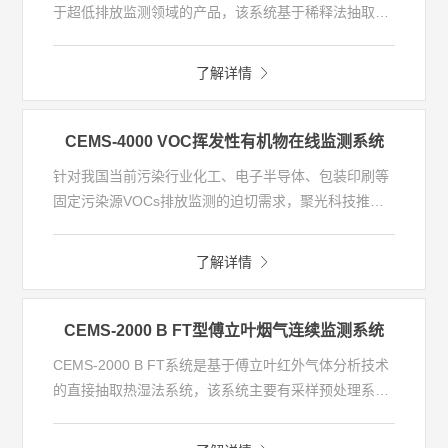
于超低排放监测领域的产品，该系统基于稀释法抽取采
样，采用紫外荧光法、化学发光法技术分别进行SO
、
2
NO的测量。监测组分包括SO
、NO
（NO+NO
）、
2
x
2
了解详情
CO（可选）、O
、湿度、温压流等参数，其中SO
、
2
2
NO
和CO分析仪采用Sysmedia子公司进口分析仪，与
x
环境空气质量监测系统的检测能力相同，检测下限可达
CEMS-4000 VOC挥发性有机物在线监测系统
ppb级，系统具有运行稳定可靠，操作简便等优点。
针对我国当前污染行业化工、电子半导体、包装印刷等
固定污染源VOCs排放监测的迫切需求，聚光科技推出
自主研发的CEMS-4000 VOC挥发性有机物在线监测系
统，该系统主要由采样探头、伴热管线、VOC分析仪及
了解详情
电控单元组成，该系统基于催化氧化-FID原理，实现甲
烷/非甲烷总烃的监测。
CEMS-2000 B FT型傅立叶烟气连续监测系统
CEMS-2000 B FT系统是基于傅立叶红外气体分析技术
的直接抽取热湿法系统，该系统主要有采样预处理系
统、FTIR气体分析仪及数据采集与处理单元三大部分组
成。傅立叶红外气体分析技术利用物质分子对红外光谱