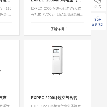
EXPEC 2020环境空气挥发性有机物（VOCs）自动监测系统
EXPEC 2000-MS环境空气挥发性有机物（VOCs）自动监测系统
公众号
Cs（116
EXPEC 2000-MS环境空气挥发性
色谱-质
有机物（VOCs）自动监测系统采用
大气痕量
色谱的分离技术和质谱联用技术，
回到顶部
基于《2019年地级及以上城市环境
了解详情
色谱-质
空气挥发性有机物监测方案》， 可
效率和分
有效用于环境大气中VOCs在线监
系统均
测， 设备可连续监测100多种
系统
VOCs（ 碳氢化合 物、卤代烃、含
氧/含氮类挥发性有机物）。性能满
OVOCs
足《环境空气挥发性有机物气相 色
谱连续监测系统技术要求及检测方
法》（HJ 1010-2018）标准要求，
通过中国环境保 护产品认证。
EXPEC 2400 环境空气气态亚硝酸自动监测系统
EXPEC 2200环境空气含氧类挥发性有机物自动监测系统
制及重污
EXPEC 2200环境空气含氧类挥发