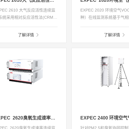
EXPEC 2610大气反应活性连续监测系统
XPEC 2610 大气反应活性连续监
EXPEC 2020 环境空气VO
系统采用相对反应活性法(CRM)
种）在线监测系统基于气相
理，得到大气中OH自由基总反应
谱/FID联用技术实现环境
性（KOH）。通过KOH的测量结
VOCs在线监测。采用超低
了解详情
了解详情
，获得大气中VOCs的总反应性，
温前处理仪和高灵敏度气相
确量化大气氧化性；有助于评估
谱分析仪组成，VOCs富集
OCs在复合污染中的贡献，为
析灵敏度进一步提升。全套
OCs减排策略的制定提供科学依
为完全国产自主化研发。该
。
可连续监测100多种
VOCs（PAMs、TO15以及
等组分）。
EXPEC 2620臭氧生成速率连续监测系统
XPEC 2620臭氧生成速率连续监
针对PM2.5和臭氧协同控