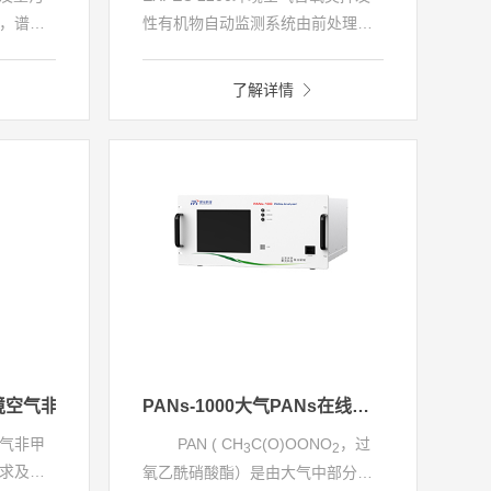
，谱育
性有机物自动监测系统由前处理
气气态亚
仪、UV检测器、超高压二元泵等模
系统基于
块组成。基于全自动在线DNPH衍
了解详情
湿化学
生-液相色谱技术，实现对13种(HJ
单元有
683-2014)/16种(HJ 1154-2020) 醛
O的高精
酮的高精度连续在线自动监测。解
理的臭
决传统气相色谱质谱监测手工比对
误差过大，以及手工法监测背景值
高和平行性差等问题。
0F环境空气非甲烷总烃连续监测系统
PANs-1000大气PANs在线监测系统
气非甲
PAN ( CH
C(O)OONO
，过
3
2
求及检
氧乙酰硝酸酯）是由大气中部分挥