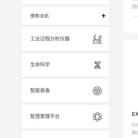
测
应
便携/走航
模
速
目
工业过程分析仪器
果
较
了
生命科学
成
智能装备
智慧管理平台
EX
挥