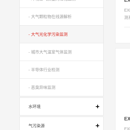
E
- 大气颗粒物在线源解析
测
原
活
- 大气光化学污染监测
果
准
- 城市大气温室气体监测
V
V
据
- 半导体行业检测
- 恶臭异味监测
水环境
气污染源
E