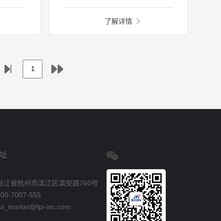
发性有机物（VOCs）和氮氧化物
随着我国经济的快速发展和机
（NO
动车数量的日趋增大，针对当前城
）进行光化学反应而生成
x
了解详情
市地区日益严重的光化学烟雾污染
的，是大气环境中一种重要的二次
现状，聚光科技与北京大学环境与
污染物，对城市和区域大气质量产
科学工程学院合作，结合多年的环
生着重要的影响，并在对流层化学
境安全监测仪器开发经验，推出了
中扮演着重要的角色。己知PAN没
PANs-1000大气PANs在线监测系
有天然源，全部由光化学反应生
统。该系统可广泛用于环境监测站
成，相比臭氧，是更好的光化学烟
气象局、科研院所等环境空气质量
雾污染指示剂。
监测场所中PAN在线测量。
址
浙江省杭州市滨江区滨安路760号
0-7007-555
_market@fpi-inc.com