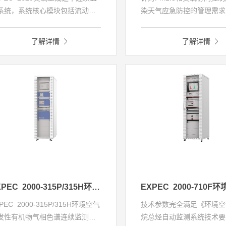
系统，系统核心模块包括流动反
染天气应急防控的管理需求
管模块、前处理模块和NO2分析
科技EXPEC 2400环境空
块三部分，可实现对臭氧净生成
硝酸（HONO）自动监测
了解详情
了解详情
率的连续在线自动监测，解决了
长光程差分吸收光谱法整合
前模型模拟判定臭氧生成速率结
法，通过独创的共享单检测
存在的运算过程复杂、获取成本
效清除干扰，实现对HON
高、代表范围局限等问题，开辟
度连续自动监测，为制定合
使用商业化仪器直接测量臭氧生
氧污染治理措施提供依据。
速率的形式。
EXPEC 2000-315P/315H环境空气挥发性有机物气相色谱连续监测系统
EXPEC 2000-71
PEC 2000-315P/315H环境空气
技术参数完全满足《环境空
发性有机物气相色谱连续监测系
烷总烃自动监测系统技术要