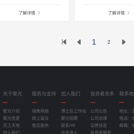
采用色谱分离技术结合氢火焰离
测方法》HJ 1419—2025
化检测器（FID）技术进行样品的
了解详情
了解详情
离分析检测。气体样品经深冷预
理系统除水和富集浓缩后，通过
热式高温热脱附，被快速送入分
仪器中，分离后的VOCs组分依次
1
2
入FID检测器进行检测，得到各单
组分准确的定性定量分析结果。
关于聚光
服务与支持
加入我们
投资者关系
联系地
聚光介绍
销售网络
博士后工作站
公司公告
地址：
聚光党建
网上留言
聚光招聘
公司治理
电话：40
员工天地
售后服务
联系HR
证券信息
邮箱：fpi
加入我们
信息录入
投资者服务