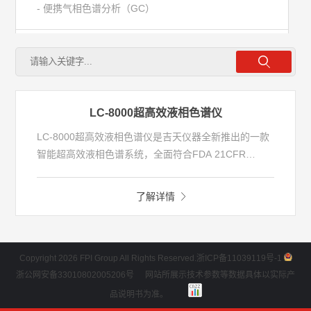
- 便携气相色谱分析（GC）
- 在线气相色谱分析（GC）
- 台式气相色谱分析（GC)
LC-8000超高效液相色谱仪
- 液相色谱分析（LC）
LC-8000超高效液相色谱仪是吉天仪器全新推出的一款
智能超高效液相色谱系统，全面符合FDA 21CFR
Part11/GMP/GLP等法规适用性要求，应用于各领域中
- 防爆气相色谱分析
大分子、非挥发性有机物的分析测定。
了解详情
- 气相色谱离子迁移分析
Copyright 2026 FPI Group All Rights Reserved.
浙ICP备11039119号-1
理化分析
浙公网安备33010802005206号
网站所展示技术参数等数据具体以实际产
品说明书为准。