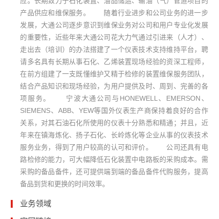
应。长期致力于石化装置、油品储运、输油（气）管道项目的
产品供应和维保服务。 随着行业进步和公司业务的进一步
发展，大通公司逐步意识到维保业务对公司和用户专业化发展
的重要性，近些年来大通公司花大力气通过引进来（人才）、
走出去（培训）的办法搭建了一个仪表技术支持维持平台，聘
请多名具有长期从事石化、乙烯装置现场经验的资深工程师，
在前方组建了一支既懂维护又精于检修的装置维保服务团队，
结合产品知识和现场经验，为用户提供及时、周到、完善的各
项服务。 宁波大通公司与HONEWELL、EMERSON、
SIEMENS、ABB、YEW等国外仪表生产商保持着良好的合作
关系，对其石油石化所使用的仪表十分熟悉和精通；并且，近
年来在镇海炼化、扬子石化、长岭炼化等企业从事的仪表技术
服务业务，得到了用户较高的认可和评价。 公司还具有电
路检修的能力，可大幅降低石化装置中电路板的采购成本。需
采购的备品备件，还可提供端到端的备品备件代购服务，提高
备品到货和更换的时间效率。
业务领域