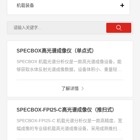
机载装备
- 机载装备
SPECBOX高光谱成像仪（单点式）
SPECBOX 机载光谱分析仪是一款高光谱成像设备，能
够获取水体反射光谱成像数据，设备体积小、重量轻、
便于携带。支持水质光谱提取的实时监测与高值溯源，
广泛应用于日常监测、入河排口排查、应急监测、水质
了解详情
趋势分析等场景，为水环境管理与科学决策提供数据支
撑。
SPECBOX-FPI25-C高光谱成像仪（推扫式）
SPECBOX-FPI25-C 机载光谱分析仪是一款高精度、宽
幅成像的专业级机载高光谱成像设备，采用成熟推扫式
成像技术，可连续、全覆盖采集水体精细化反射光谱成