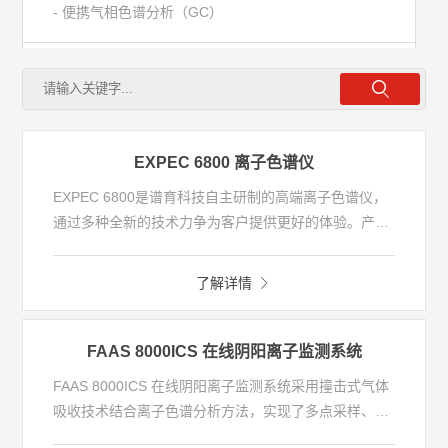
- 便携气相色谱分析（GC）
- 在线气相色谱分析（GC）
- 台式气相色谱分析（GC)
EXPEC 6800 离子色谱仪
- 液相色谱分析（LC）
EXPEC 6800是谱育科技自主研制的高端离子色谱仪，
通过多种全新的技术力争为客户提供更好的体验。产品
采用了全新的细内径离子色谱系统，实现了更高灵敏度
- 防爆气相色谱分析
和更少淋洗液消耗；搭配全新的小死体积抑制器，可提
了解详情
供更小的峰展宽；同时，设备拥有强大的IC联用技术，
- 气相色谱离子迁移分析
轻松满足样品批处理分析，元素的形态分析等需求。
FAAS 8000ICS 在线阴阳离子监测系统
理化分析
FAAS 8000ICS 在线阴阳离子监测系统采用撞击式气体
吸收技术结合离子色谱分析方法，实现了多点采样、气
体自动吸收富集、在线质量控制等全自动在线监测功