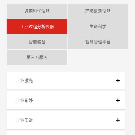
通用科学仪器
环境监测仪器
工业过程分析仪器
生命科学
智能装备
智慧管理平台
第三方服务
工业激光
工业紫外
工业质谱