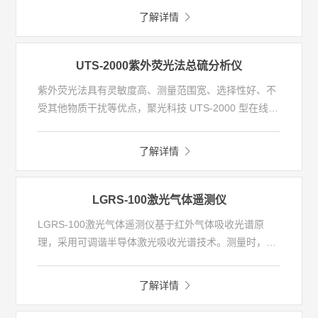
的四极杆质量分析器和针对过程气体检测的专用分析软
了解详情
件，可实时对过程气体提供多组分多流路分析，具有测
量精度高，响应速度快和可靠性高等特点，能适应多种
复杂、恶劣的应用环境。仪器采用模块化设计，其分析
UTS-2000紫外荧光法总硫分析仪
模块、前处理模块可根据用户需求进行定制，以满足不
紫外荧光法具有灵敏度高、测量范围宽、选择性好、不
同的应用需求。
受其他物质干扰等优点，聚光科技 UTS-2000 型在线紫
外荧光总硫分析仪可实时测量液相/气相介质的总硫含量
并输出测量结果，具有响应时间快、无运动部件，可靠
了解详情
性高等特点。适用于石化炼化、煤化工、天然气、焦
化、高纯气体等行业的液相/气相总硫含量分析。
LGRS-100激光气体遥测仪
LGRS-100激光气体遥测仪基于红外气体吸收光谱原
理，采用可调谐半导体激光吸收光谱技术。测量时，通
过设备内的激光器向测量区域（如传输管道，天花板，
墙体，地面等）发射特定波长的光束，然后监测从测量
了解详情
点反射回来的激光光谱能量，即可测量分布于设备与测
量点路径之间的甲烷气体平均浓度，测量值以甲烷柱体