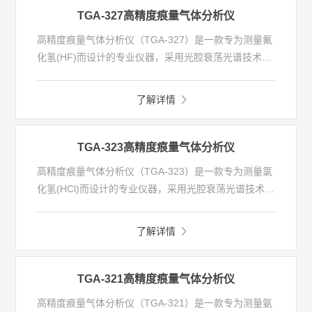
PDD），具有测量精度高，长期稳定性好，实现长期无
值分析的典型应用。
TGA-327高精度痕量气体分析仪
人值守自动分析。
高精度痕量气体分析仪（TGA-327）是一款专为测量氟
化氢(HF)而设计的专业仪器，采用光腔衰荡光谱技术
（CRDS），具有超高的灵敏度，其检测下限可达ppt级
别。不需要现场校准，非常适合连续测量。
了解详情
该分析仪内部管路都进行了特殊涂层，可以有效的减小
氟化氢(HF)分子在管道壁上的吸附，加速测量的响应时
间并消除测量偏差。同时分析仪采 用小体积腔设计，能
TGA-323高精度痕量气体分析仪
够进一步提升测量速度。
高精度痕量气体分析仪（TGA-323）是一款专为测量氯
光腔衰荡光谱（CRDS）与离子迁移谱（IMS）和离子
化氢(HCl)而设计的专业仪器，采用光腔衰荡光谱技术
色谱传统技术相比，具有探测下限低、响应时间快、无
（CRDS），具有超高的灵敏度，其检测下限可达ppt级
需耗材等显著优势，该分析仪具有更优的长期稳定性和
别。不需要现场校准，非常适合连续测量。
低维护性。
了解详情
该分析仪内部管路都进行了特殊涂层，可以有效的减小
氯化氢(HCl)分子在管道壁上的吸附，加速测量的响应时
间并消除测量偏差。同时分析仪采用小体积腔设计，能
TGA-321高精度痕量气体分析仪
够进一步提升测量速度。
高精度痕量气体分析仪（TGA-321）是一款专为测量氨
光腔衰荡光谱（CRDS）与离子迁移谱（IMS）和离子