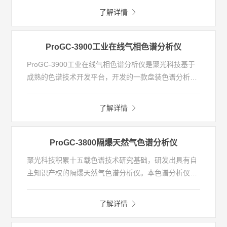
术（部分型号结合 Herriott 腔增强技术），实现了对高
作便捷且性能可靠，为痕量气体监测提供高效解决方
了解详情
吸附性痕量气体的高精度、稳定检测，检测精度达 PPB
案。
级。
ProGC-3900工业在线气相色谱分析仪
ProGC-3900工业在线气相色谱分析仪是聚光科技基于
成熟的色谱技术开发平台，开发的一款盘装色谱分析
仪。采用19寸机架安装，集成柱系统、控制模块及显示
单元于一体，高度集成化设计，方便现场安装维护。搭
了解详情
载高灵敏度氢火焰离子化检测器（FID）和脉冲离子化
检测器（PDD），可实现低至5ppb的极限检测精度。
ProGC-3800隔爆天然气色谱分析仪
聚光科技积累十五载色谱技术研究基础，研发岀具有自
主知识产权的隔爆天然气色谱分析仪。本色谱分析仪专
门用于天然气组分分析，在没有热值计算器的情况下直
本产品采用整体隔爆设计和IP65等级防护，在环境温
接接入样气压力得到天然气热值、相对密度、压缩因子
度-30℃~55℃范围内均保持柱箱的高精度控制，可直接
了解详情
和沃泊指数等天然气关键参数。
安装在户外，实现就近安装的在线分析测量。本产品可
本产品可应用于天然气行业开采平台、净化厂、储气
配置多种色谱检测器（包括TCD、FID、FPD、
库、管网、门站，以及化工、冶金、电力行业等燃气热