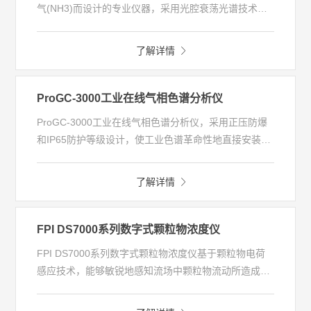
气(NH3)而设计的专业仪器，采用光腔衰荡光谱技术
色谱传统技术相比，具有探测下限低、响应时间快、无
（CRDS），具有超高的灵敏度，其检测下限可达ppt级
需耗材等显著优势，该分析仪具有更优的长期稳定性和
别。不需要现场校准，非常适合连续测量。
低维护性。
了解详情
分析仪内部管路都进行了特殊涂层，可以有效的减小氨
气(NH3)分子在管道壁上的吸附，加速测量的响应时间
并消除测量偏差。同时分析仪采用小体积腔设计，能够
ProGC-3000工业在线气相色谱分析仪
进一步提升测量速度。
ProGC-3000工业在线气相色谱分析仪，采用正压防爆
光腔衰荡光谱（CRDS）与离子迁移谱（IMS）和离子
和IP65防护等级设计，使工业色谱革命性地直接安装在
色谱传统技术相比，具有探测下限低、响应时间快、无
户外，无需搭配小屋，实现就近安装的在线分析测量。
需耗材等显著优势，该分析仪具有更优的长期稳定性和
低维护性。
了解详情
FPI DS7000系列数字式颗粒物浓度仪
FPI DS7000系列数字式颗粒物浓度仪基于颗粒物电荷
感应技术，能够敏锐地感知流场中颗粒物流动所造成的
电场与电荷动态变化，从电荷的流动噪音中提取有效的
颗粒物流动信息，利用流体模型和统计模型，将原始信