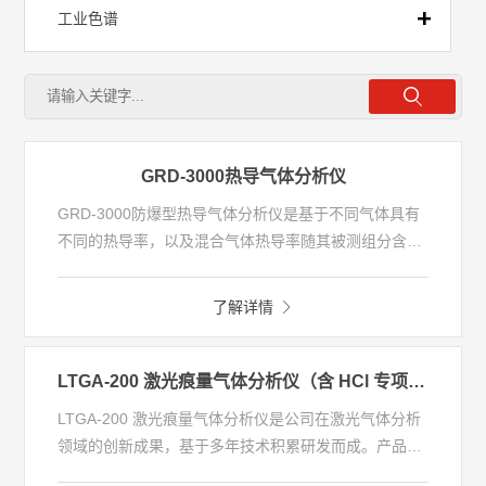
工业色谱
工业总硫
红外/热导
GRD-3000热导气体分析仪
GRD-3000防爆型热导气体分析仪是基于不同气体具有
报警仪
不同的热导率，以及混合气体热导率随其被测组分含量
变化这一物理特性进行工作的。
工业粉尘仪
了解详情
LTGA-200 激光痕量气体分析仪（含 HCl 专项分析型号）
LTGA-200 激光痕量气体分析仪是公司在激光气体分析
领域的创新成果，基于多年技术积累研发而成。产品融
合半导体激光吸收光谱技术 与长光程低吸附测量气室技
仪器采用标准 19 英寸机箱式设计，适配工业机柜，操