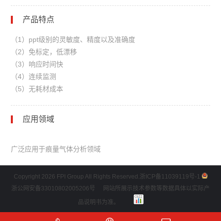
产品特点
（1）ppt级别的灵敏度、精度以及准确度
（2）免标定，低漂移
（3）响应时间快
（4）连续监测
（5）无耗材成本
应用领域
广泛应用于痕量气体分析领域
Copyright 2026 FPI Group All Rights Reserved.
浙ICP备11039119号-1
浙公网安备33010802005206号
网站所展示技术参数等数据具体以实际产
品说明书为准。