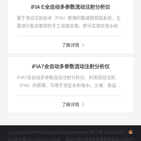
iFIA E全自动多参数流动注射分析仪
基于流动注射技术（FIA）原理的集成微管路系统，无
需进行复杂繁琐的手工溶液处理，即可实现饮用水和环
境水中挥发酚、（总）氰化物、阴离子表面活性剂、氨
氮、硫化物、高锰酸盐指数、总磷、总氮等成份的高通
了解详情
量、高精度检测需求。
iFIA7全自动多参数流动注射分析仪
iFIA7全自动多参数流动注射分析仪，利用流动注射
（FIA）的原理，可用于测定水和海水，土壤、食品、
植株提取液中的氰化物、挥发酚、阴离子表面活性剂、
硫化物、总磷、总氮、六价铬、硼化物等成分，致力于
了解详情
为客户提供全面、快速、准确、安全的项目检测解决方
案，让化学分析进入智能时代。仪器界金奖产品BCEIA
金奖，仪器一体化设计、支持多参数同测，给您的实验
室带来智慧变革。
Copyright 2026 FPI Group All Rights Reserved.
浙ICP备11039119号-1
浙公网安备33010802005206号
网站所展示技术参数等数据具体以实际产