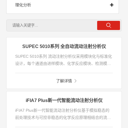
理化分析
前处理
流动注射
SUPEC 5010系列 全自动流动注射分析仪
SUPEC 5010系列 流动注射分析仪采用模块化与标准化
- 流动注射分析仪
设计，每个通道由进样模块、化学反应模块、检测模块
及多通道模块等组成，可实现高锰酸盐指数、总磷、总
氮、氨氮、阴离子表面活性剂、挥发酚、总氰化物、硫
全自动实验室
了解详情
化物等常规多参数独立并行分析。轻巧的体积与重量设
计可满足实验室内和便携检测需求。
移动实验室
iFIA7 Plus新一代智能流动注射分析仪
iFIA7 Plus新一代智能流动注射分析仪基于模拟稳态的
前处理技术与可控非稳态的化学反应原理相结合的流动
注射分析仪，在线快速解决样品中盐度、碱度及其它干