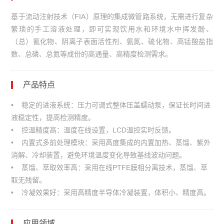
基于流动注射技术（FIA）原理的集成微管路系统，无需进行复杂
繁琐的手工溶液处理，即可实现饮用水和环境水中挥发酚、
（总）氰化物、阴离子表面活性剂、氨氮、硫化物、高锰酸盐指
数、总磷、总氮等成份的高通量、高精度检测需求。
产品特点
• 稳定的进液系统：压力可调式整体压盖蠕动泵，保证长时间进
液稳定性，提高检测精度。
• 控温精度高：温度在线设置，LCD温控实时反馈。
• 内置式多前处理模块：采用高度集成的内置加热、蒸馏、紫外
消解、冷却装置，避免环境温度变化导致基线波动问题。
• 蒸馏、萃取效率高：采用在线PTFE膜相分离技术，蒸馏、萃
取无残留。
• 冷凝效果好：采用高精度半导体冷凝装置，体积小、精度高。
应用领域