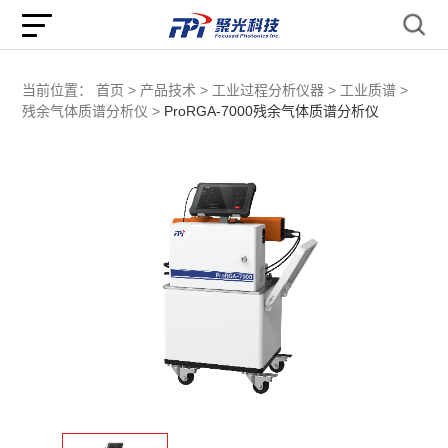
当前位置：
首页 >
产品技术 >
工业过程分析仪器 >
工业质谱 >
残余气体质谱分析仪 >
ProRGA-7000残余气体质谱分析仪