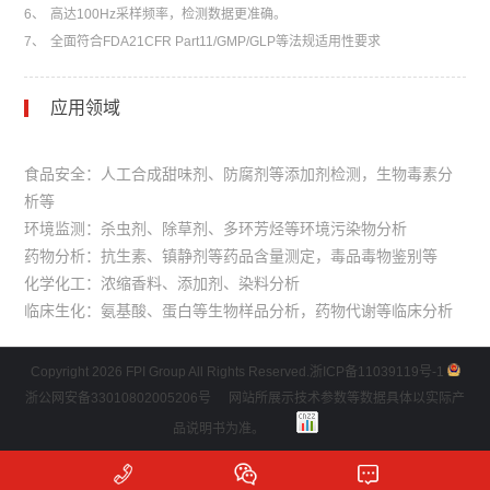
6、
高达100Hz采样频率，检测数据更准确。
7、
全面符合FDA21CFR Part11/GMP/GLP等法规适用性要求
应用领域
食品安全：人工合成甜味剂、防腐剂等添加剂检测，生物毒素分
析等
环境监测：杀虫剂、除草剂、多环芳烃等环境污染物分析
药物分析：抗生素、镇静剂等药品含量测定，毒品毒物鉴别等
化学化工：浓缩香料、添加剂、染料分析
临床生化：氨基酸、蛋白等生物样品分析，药物代谢等临床分析
Copyright 2026 FPI Group All Rights Reserved.
浙ICP备11039119号-1
浙公网安备33010802005206号
网站所展示技术参数等数据具体以实际产
品说明书为准。