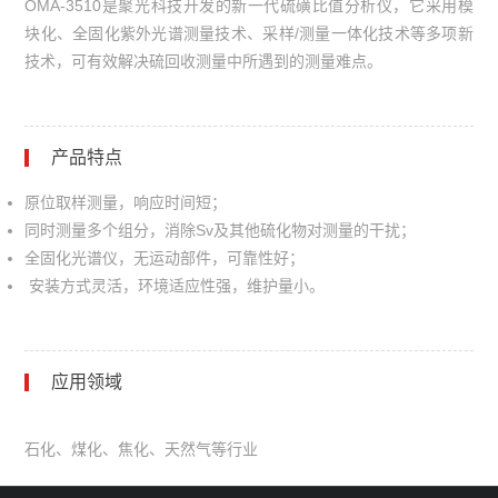
OMA-3510是聚光科技开发的新一代硫磺比值分析仪，它采用模
块化、全固化紫外光谱测量技术、采样/测量一体化技术等多项新
技术，可有效解决硫回收测量中所遇到的测量难点。
产品特点
原位取样测量，响应时间短；
同时测量多个组分，消除Sv及其他硫化物对测量的干扰；
全固化光谱仪，无运动部件，可靠性好；
安装方式灵活，环境适应性强，维护量小。
应用领域
石化、煤化、焦化、天然气等行业