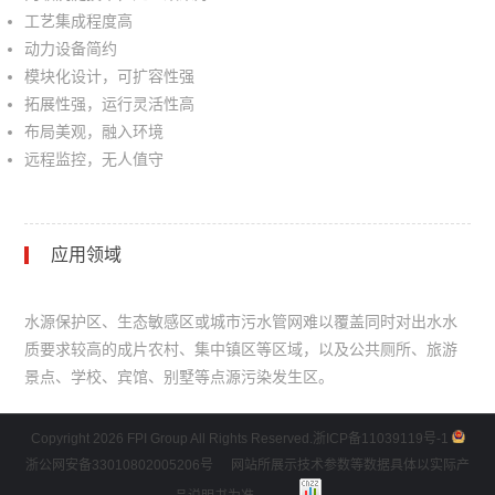
工艺集成程度高
动力设备简约
模块化设计，可扩容性强
拓展性强，运行灵活性高
布局美观，融入环境
远程监控，无人值守
应用领域
水源保护区、生态敏感区或城市污水管网难以覆盖同时对出水水
质要求较高的成片农村、集中镇区等区域，以及公共厕所、旅游
景点、学校、宾馆、别墅等点源污染发生区。
Copyright 2026 FPI Group All Rights Reserved.
浙ICP备11039119号-1
浙公网安备33010802005206号
网站所展示技术参数等数据具体以实际产