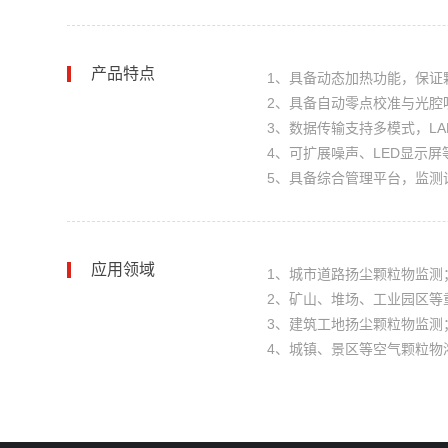
产品特点
1、具备动态加热功能，保证
2、具备自动零点校准与光腔
3、数据传输支持多模式，LA
4、可扩展噪声、LED显示屏
5、具备综合管理平台，监测
应用领域
1、城市道路扬尘颗粒物监测
2、矿山、堆场、工业园区等
3、建筑工地扬尘颗粒物监测
4、城镇、景区等空气颗粒物