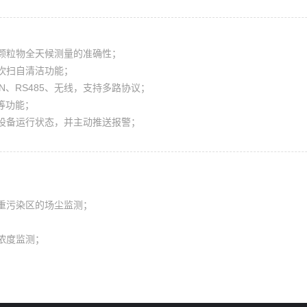
颗粒物全天候测量的准确性；
吹扫自清洁功能；
N、RS485、无线，支持多路协议；
等功能；
设备运行状态，并主动推送报警；
；
重污染区的场尘监测；
；
浓度监测；