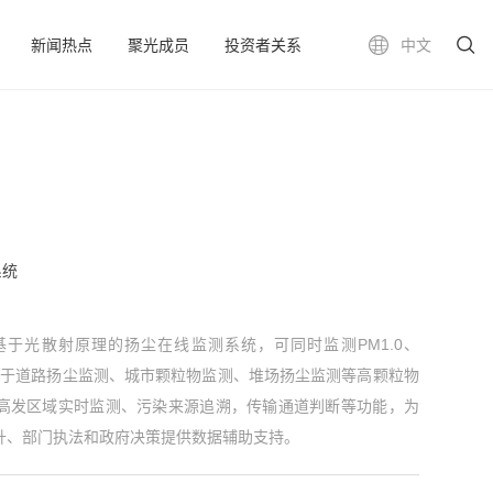
新闻热点
聚光成员
投资者关系
中文
系统
型化基于光散射原理的扬尘在线监测系统，可同时监测PM1.0、
P，适用于道路扬尘监测、城市颗粒物监测、堆场扬尘监测等高颗粒物
高发区域实时监测、污染来源追溯，传输通道判断等功能，为
升、部门执法和政府决策提供数据辅助支持。