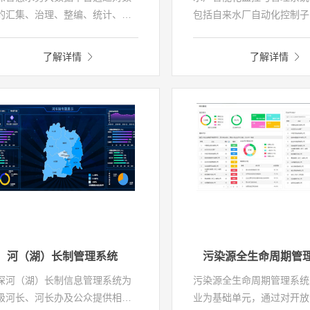
的汇集、治理、整编、统计、挖
包括自来水厂自动化控制子
和智能分析，实现水务多元数据
视频监控子系统、过程仪表
融合、共享，让数据成为企业的
系统、水质监测子系统等，
了解详情
了解详情
产，实现数据的价值变现；结合
个自来水处理从源水取水、
务目标进行决策，优化生产过程
应、网格絮凝沉淀、过滤、
经营过程，最终实现降低成本、
过滤池反冲洗、污泥脱水处
升公司运行效率和经营水平。
艺流程的监测和自动化控制
务管理功能，实现优质、低
效制水的目的，提高自来水
可靠性和安全性。
河（湖）长制管理系统
污染源全生命周期管
深河（湖）长制信息管理系统为
污染源全生命周期管理系统
级河长、河长办及公众提供相应
业为基础单元，通过对开放