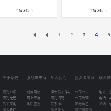
App、Web管理系统及微信公众
口对污染源档案信息的动态
务，方便各级河长进行巡河、事
新建立企业指纹档案库，实
了解详情
了解详情
处理、考核及查询河湖相关动态
染源企业的生产、许可、监
静态信息；辅助河长办制定年度
理、注销等从生到死的全过
标和考核指标，实时掌握河湖整
管理。主要模块包括：外网
情况，及时进行督办督导，并对
企业档案管理、企业诊断评
4
1
2
3
5
湖管理治理成果进行考核评估；
便公众通过微信公众号进行快捷
投诉举报，共同参与治水管水，
升河湖管理水平，建设美丽河
。
关于聚光
服务与支持
加入我们
投资者关系
联系地
聚光介绍
销售网络
博士后工作站
公司公告
地址：
聚光党建
网上留言
聚光招聘
公司治理
电话：40
员工天地
售后服务
联系HR
证券信息
邮箱：fpi
加入我们
信息录入
投资者服务