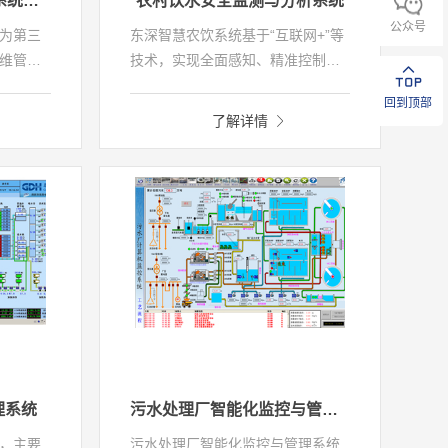
环境监测设备运维管理系统软件
农村饮水安全监测与分析系统
公众号
为第三
东深智慧农饮系统基于“互联网+”等
维管理
技术，实现全面感知、精准控制、
。帮助
一张图监视、智慧营收、工程数字
回到顶部
工作的
化管理、公众便捷服务、智能决策
了解详情
高监测
等功能。系统可全面提升农村饮水
和上级
安全的服务能力和运营水平，达到
点长效
农村饮水同源、同质、同网，形成
自来水“从源头到龙头”的智慧运营
管控体系。
理系统
污水处理厂智能化监控与管理系统
，主要
污水处理厂智能化监控与管理系统