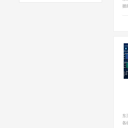
据
掘
的
资
业
和
提
东
各