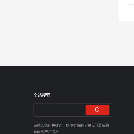
的
服
件
及
目
体
河
方
的
提
湖
全站搜索
请输入您的关键词，以便更快的了解我们最新的
新闻和产品信息