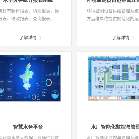
水旱灾害统计报表系统
统具有新建报表、填报报表、接
环境监测设备运维管理系统
报表、催收报表、查询报表、删
方运维单位提供规范化的运
报表，及统计分析功能，不仅能
工具，提高其运维管理水平
现国家防汛抗旱总指挥部办公室
环保部门实现对第三方运维
了解详情
了解详情
求上报的《洪涝灾害统计表》、
科学化和量化考核，最终提
干旱灾害统计表》等标准报表的
数据传输有效率，满足国家
报、汇总、累计，还能实现定制
部门考核要求以及对监测站
现用户自定义报表。系统采用信
监管的需求。
化手段，解决水旱灾害统计数据
报来源多、收集效率低、逐级统
困难等问题。
智慧水务平台
水厂智能化监控与管
深智慧水务大数据平台通过对数
水厂智能化监控与管理系统