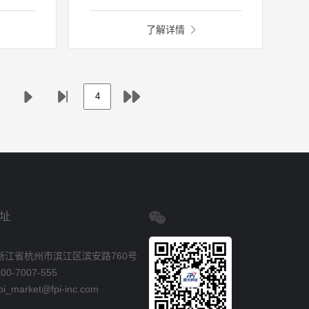
填报更
制缺乏、问题预判能力不足、运行
现对污
故障预警滞后、安全防控水平低下
了解详情
督、治
等问题，我公司引入物联网、大数
程闭环
据、自动控制等新一代信息技术，
申报、
高标准建设农村污水治理物联网管
价。
理平台，全方位提高农污治理工程
运维责任单位的专业化、规范化和
标准化水平，切实保障农污设备出
水水质水量符合标准，为政府监管
提供信息化支撑工具，提升政府对
农污治理工程的综合监督管理能
力。
址
浙江省杭州市滨江区滨安路760号
0-7007-555
_market@fpi-inc.com