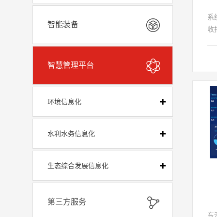
系
智能装备
收
除
实
智慧管理平台
要
《
填
实
环境信息化
息
填
水利水务信息化
计
生态综合发展信息化
第三方服务
东