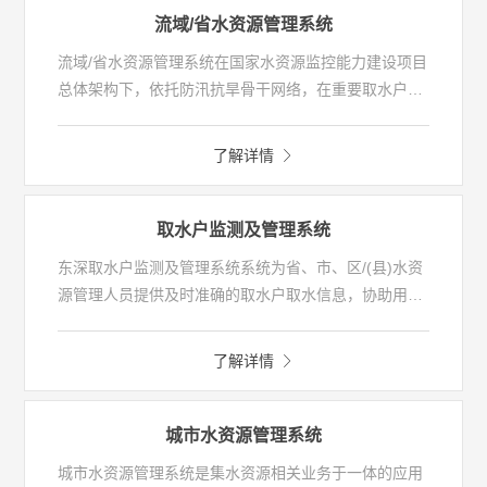
的目标。
流域/省水资源管理系统
流域/省水资源管理系统在国家水资源监控能力建设项目
总体架构下，依托防汛抗旱骨干网络，在重要取水户、
重要水功能区和主要行政区界断面监控体系上，建设流
域/省级水资源信息平台，实现水资源管理的“红线能
了解详情
显、现状能监、管理有措、决策有助”的目标。系统的建
立有效落实了最严格的水资源管理制度，为用水总量控
制、用水效率控制和水功能区限制纳污控制“三条红线”
取水户监测及管理系统
考核提供精准有效的技术支撑。
东深取水户监测及管理系统系统为省、市、区/(县)水资
源管理人员提供及时准确的取水户取水信息，协助用户
高效、准确的进行水资源费征收、证照管理、计量设备
监管、取水计划下达等相关业务的办理。
了解详情
城市水资源管理系统
城市水资源管理系统是集水资源相关业务于一体的应用