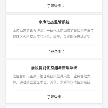
资金计划、下达、到位、支付为主线，为用户提供工程
了解详情
概算管理、合同管理、年度资金建设计划管理、下达资
金管理、到位资金管理、形象进度管理、变更管理、支
付申请管理、已支付管理等一系列建设资金管理功能，
水库动态监管系统
提高资金使用的透明度和监管力度，实现通过技术手
水库动态监管系统采用一体化水库动态监管遥测终端实
段，进行工程风险防控，确保项目安全、资金安全的目
现辖区内所有水库的水位、雨量、关键图像自动采集，
标。该平台也适合项目建设单位管控建设资金，生成统
为用户提供及时准确的监测信息、预警信息，实现辖区
计报表。
内水库安全运行监管。同时提供水库运行数据整编分析
了解详情
功能，能为水库调度提供辅助决策信息。
灌区智能化监测与管理系统
灌区智能化监测与管理系统集信息采集、业务管理为一
体。通过建立灌区水位、流量、水质等水情监测系统，
泵站、闸门等水利设施自动控制系统，并在此基础上实
现智能化业务管理系统，解决了灌区工作人员在信息采
了解详情
集、量测水管理、水费计收、配水调水等方面的管理问
题，实现灌区水资源的合理配置、优化调度、高效利用