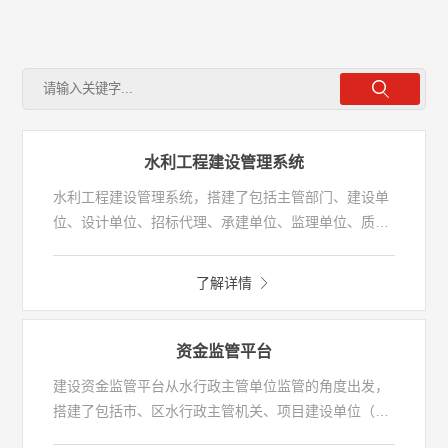
水利工程建设管理系统
水利工程建设管理系统，搭建了包括主管部门、建设单
位、设计单位、招标代理、承建单位、监理单位、质量
监督单位等在内的工作交互平台。系统可实现工程参建
各方完成相关业务办理，积累工程建设过程的各类信息
了解详情
及资料，使主管部门及时掌握水利工程项目的进展等功
能，提高水利工程建设管理效率；此外，还可实现信用
信息动态管理、项目各类信息的及时公开，有利于规范
资金监管平台
水利工程建设市场秩序，营造健康的市场环境。
建设资金监管平台从水行政主管单位监管的角度出发，
搭建了包括市、区水行政主管机关、项目建设单位（水
利建设投资公司、镇/街水利所）等工作交互的平台。以