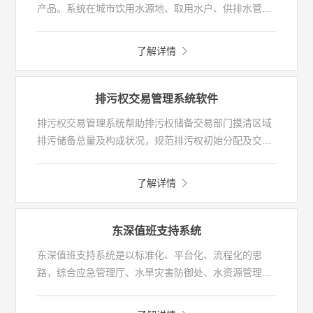
产品。系统在城市饮用水源地、取用水户、供排水管
网、地下水超采区、水功能区和入河排污口等监测点的
水质水量监测的基础上，实现水源、取水、供水、用
了解详情
水、排水全过程管理。
排污权交易管理系统软件
排污权交易管理系统帮助排污权储备交易部门摸清区域
排污储备总量及构成状况，规范排污权初始分配及交易
过程，实现排污权在线交易，提高部门的业务管理水平
和工作效率、提高交易成功率、激活二级交易市场。为
了解详情
环境管理部门提供行之有效的环境管理手段和工具，提
高企业减排积极性，促进污染物总量控制及污染减排指
标的达成。为排污企业提供排污权在线交易服务，方便
东深值班支持系统
排污企业获取或出让排污权，帮助企业完成减排任务，
东深值班支持系统是以标准化、平台化、流程化的思
获得经济利益。
路，综合应急管理厅、水旱灾害防御处、水资源管理处
等业务对象的值班业务分析和已有系统、软硬件设备的
情况下开发的。为值班人员提供事件提醒、流程引导、