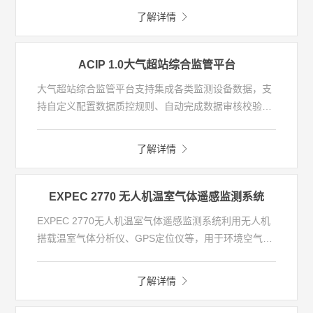
扩展对CO、SF6 等温室气体组分的在线实时监测。样
了解详情
气先通过定量环，然后被温室气体专用色谱柱分离，
CH4进入FID检测，CO和CO2先后进入甲烷转化炉，在
镍催化剂作用下高温加氢还原为CH4后再被送入FID检
ACIP 1.0大气超站综合监管平台
测。整机性能指标满足GB/T31705-2015《气相色谱法
大气超站综合监管平台支持集成各类监测设备数据，支
本底大气二氧化碳和甲烷浓度在线观测方法》的标准要
持自定义配置数据质控规则、自动完成数据审核校验、
求。
无纸化监控预警协助高效进行仪器运维；运用多样分析
手段，紧密围绕大气复合污染的特征物PM2.5和O3开展
了解详情
区域性的大气颗粒物组分及光化学组分监测数据分析，
结合气象、遥感等数据分析大气复合污染来源、成因、
过程和形成机制，为大气污染防治及大气环境持续改善
EXPEC 2770 无人机温室气体遥感监测系统
提供精细化数据支撑。
EXPEC 2770无人机温室气体遥感监测系统利用无人机
搭载温室气体分析仪、GPS定位仪等，用于环境空气中
二氧化碳等温室气体的连续监测。该系统可在城市区
域、背景区域及工业园区等区域开展水平廓线或者不同
了解详情
高度的垂直监测，对于重点关注和走航车无法到达的位
置，利用无人机搭载温室气体分析仪进行补充监测，监