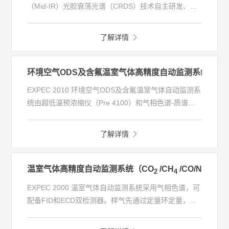
（Mid-IR）光腔衰荡光谱（CRDS）技术自主研发、生
产的高精度分析仪，可同时测量N2O、CO、H2O三种
气体浓度的专业分析仪，采用中红外(Mid-IR)光腔衰荡
了解详情
光谱（CRDS）技术，可在1至1500ppb范围达到ppt级
精度。该分析仪虽然尺寸小，却能达到优异的灵敏度。
分析仪独有的内部控温、控压算法，让分析仪具备了优
环境空气ODS及含氟温室气体高精度自动监测系统
异的精度、准确度、低漂移性能，为客户提供稳定到极
EXPEC 2010 环境空气ODS及含氟温室气体自动监测系
致的测量。
统由超低温预浓缩仪（Pre 4100）和气相色谱-质谱联
用仪（GC-MS）组成，用于环境空气中超低痕量（ppt
级）ODS及含氟温室气体的在线监测。具有检出限低、
了解详情
精度高、采样体积大、系统稳定性好、三级冷阱超低温
富集和软件智能化设计等特点。可以全面掌握环境空气
中ODS及含氟温室气体污染状况，实现精细化管控；也
温室气体高精度自动监测系统（CO
/CH
/CO/N
O/SF
2
4
2
6
可以绘制浓度热力图，快速锁定高排放区域。基于监测
EXPEC 2000 温室气体自动监测系统采用气相色谱，可
数据分析，可以为污染监管和科学决策提供有力支持。
配备FID和ECD双检测器。样气先通过定量环定量，然
后被温室气体专用色谱柱分离，CH
进入FID检测，CO
4
和CO
先后进入甲烷转化炉，在镍催化剂作用下
2