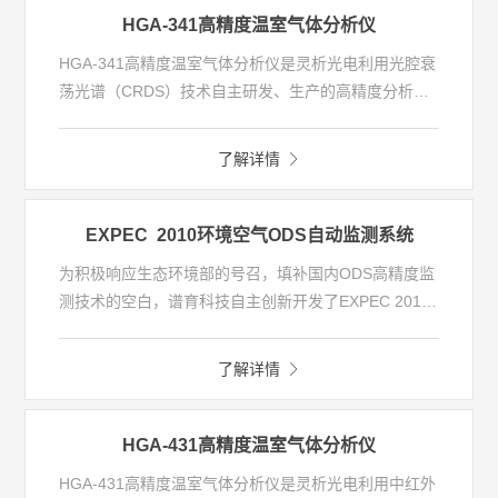
测范围不低于1km*1km。基于监测数据和数据分析结
HGA-341高精度温室气体分析仪
果，编制温室气体监测报告，提供主要区域和工业园区
HGA-341高精度温室气体分析仪是灵析光电利用光腔衰
的温室气体浓度大小、空间分布特征以及季节变化特
荡光谱（CRDS）技术自主研发、生产的高精度分析
征，同时为城市温室气体高精度监测点位布设提供参考
仪，可同时测量CO2、CO、CH4 、H2O四种气体浓
依据。
度。分析仪独有的内部控温、控压算法，让分析仪具备
了解详情
了优异的精度、准确度、低漂移性能，可提供稳定到极
致的测量。测量性能满足WMO标准，测量灵敏度达到
十亿分之一( ppb )，在数月运行中的漂移可以忽略不
EXPEC 2010环境空气ODS自动监测系统
计。分析仪测量水汽，采用专有算法来校正样气中水汽
为积极响应生态环境部的号召，填补国内ODS高精度监
的稀释效应，并输出 CO2 、CO和 CH4 的干摩尔分
测技术的空白，谱育科技自主创新开发了EXPEC 2010
数。
环境空气ODS自动监测系统，具有监测因子全、检出限
低、精度高、线性范围宽等特点，打破了国外技术垄
了解详情
断，可实现环境空气中超低痕量（ppt级）ODS在线监
测，并可拓展监测含氟温室气体，为支持国家履约评估
和科学决策贡献我们的力量。
HGA-431高精度温室气体分析仪
HGA-431高精度温室气体分析仪是灵析光电利用中红外