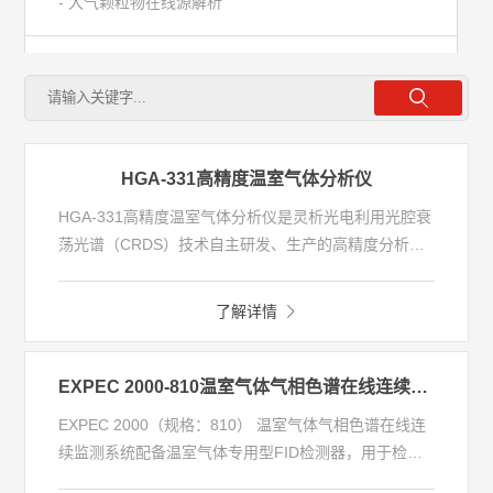
- 大气颗粒物在线源解析
- 大气光化学污染监测
- 城市大气温室气体监测
HGA-331高精度温室气体分析仪
- 半导体行业检测
HGA-331高精度温室气体分析仪是灵析光电利用光腔衰
荡光谱（CRDS）技术自主研发、生产的高精度分析
- 恶臭异味监测
仪，可同时测量CO2、CH4 、H2O三种气体浓度。分
析仪独有的内部控温、控压算法，让分析仪具备了优异
了解详情
的精度、准确度、低漂移性能，可提供稳定到极致的测
水环境
量。测量性能满足WMO标准，测量灵敏度达到十亿分
之一( ppb )，在数月运行中的漂移可以忽略不计。分析
EXPEC 2000-810温室气体气相色谱在线连续监测系统
仪测量水汽，采用专有算法来校正样气中水汽的稀释效
气污染源
EXPEC 2000（规格：810） 温室气体气相色谱在线连
应，并输出CO2、CH4 的干摩尔分数。
续监测系统配备温室气体专用型FID检测器，用于检测
环境空气中CO2、CH4和CO等主要温室气体浓度，可
便携/走航