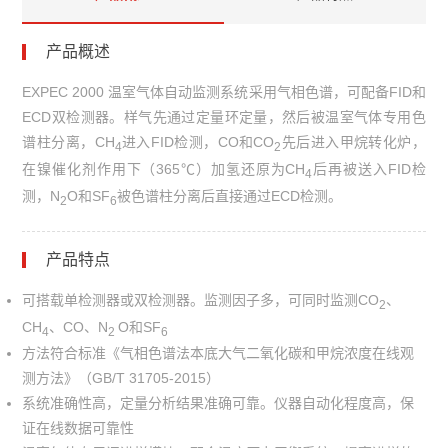
产品概述
EXPEC 2000 温室气体自动监测系统采用气相色谱，可配备FID和
ECD双检测器。样气先通过定量环定量，然后被温室气体专用色
谱柱分离，CH
进入FID检测，CO和CO
先后进入甲烷转化炉，
4
2
在镍催化剂作用下（365℃）加氢还原为CH
后再被送入FID检
4
测，N
O和SF
被色谱柱分离后直接通过ECD检测。
2
6
产品特点
可搭载单检测器或双检测器。监测因子多，可同时监测CO
、
2
CH
、CO、N
O和SF
4
2
6
方法符合标准《气相色谱法本底大气二氧化碳和甲烷浓度在线观
测方法》（GB/T 31705-2015）
系统准确性高，定量分析结果准确可靠。仪器自动化程度高，保
证在线数据可靠性