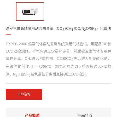
温室气体高精度自动监测系统（CO
/CH
/CO/N
O/SF
）色谱法
2
4
2
6
EXPEC 2000 温室气体自动监测系统采用气相色谱，可配备FID和
ECD双检测器。样气先通过定量环定量，然后被温室气体专用色
谱柱分离，CH
进入FID检测，CO和CO
先后进入甲烷转化炉，
4
2
在镍催化剂作用下（365℃）加氢还原为CH
后再被送入FID检
4
测，N
O和SF
被色谱柱分离后直接通过ECD检测。
2
6
立即咨询
产品概述
产品特点