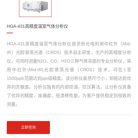
HGA-431高精度温室气体分析仪
HGA-431高精度温室气体分析仪是灵析光电利用中红外（Mid-
IR）光腔衰荡光谱（CRDS）技术自主研发、生产的高精度分析
仪，可同时测量N2O、CO、H2O三种气体浓度的专业分析仪，采
用中红外(Mid-IR)光腔衰荡光谱（CRDS）技术，可在1至
1500ppb范围达到ppt级精度。该分析仪虽然尺寸小，却能达到优
异的灵敏度。分析仪独有的内部控温、控压算法，让分析仪具备
了优异的精度、准确度、低漂移性能，为客户提供稳定到极致的
测量。
立即咨询