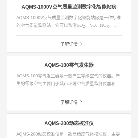
AQMS-1000V空气质量监测数字化智能站房
AQMS-1000V空气质量监测数字化智能站房是一种标准
的空气质量监测站。它可以监测
SO
、
NO
、
NO
、
2
X
CO
、
O
、
PM
、
PM
等常规空气污染物。监测方法
3
2.5
10
符合中国环境监测标准、美国
EPA
认证要求。
O
检测采
3
了解详情
用紫外光度计法、
SO
检测采用紫外荧光法，
NO/NO
2
x
检测采用化学发光法，
CO
检测采用非色散红外气体相
关滤波法，颗粒物检测采用
beta
射线法。
AQMS-1000
AQMS-100零气发生器
系统配备有动态校准仪以及零气发生器，可对系统监测
AQMS-100
零气发生器是一款产生零级空气的仪器。产
仪表进行标定校准，保证监测仪表的测量准确性。
生的零级空气主要用于城市环境空气质量监测仪器和室
内环境空气质量监测仪器的零点标定，也可作为实验室
色谱仪，在线工业色谱仪的载气和助燃气。
了解详情
AQMS-200动态校准仪
AQMS-200
动态校准仪是一款高精度气体校准仪，主要