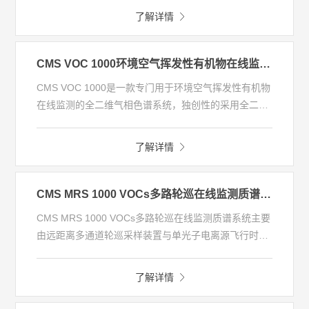
了解详情
CMS VOC 1000环境空气挥发性有机物在线监测系统
CMS VOC 1000是一款专门用于环境空气挥发性有机物
在线监测的全二维气相色谱系统，独创性的采用全二维
气相色谱技术实现了对环境空气中VOCs的在线监测，
具有分离能力强、检出限低、自动化程度高、运维量
了解详情
少、结构简单等特点。
CMS MRS 1000 VOCs多路轮巡在线监测质谱系统
CMS MRS 1000 VOCs多路轮巡在线监测质谱系统主要
由远距离多通道轮巡采样装置与单光子电离源飞行时间
质谱仪组成，可实现园区、企业大范围内大气环境中上
百种VOCs物质同时监测，精准识别工业园区、企业内
了解详情
环境空气VOCs污染源，实现对企业、工艺工段的精细
化管理，有效改善园区、企业环境空气质量。