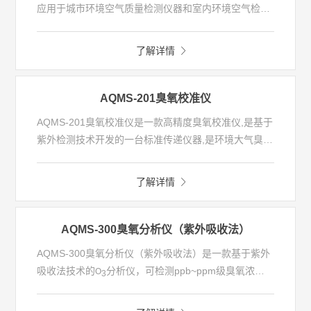
应用于城市环境空气质量检测仪器和室内环境空气检测
仪器的标定，亦可用于实验室和气体分析仪生产的质量
控制。
了解详情
AQMS-201臭氧校准仪
AQMS-201臭氧校准仪是一款高精度臭氧校准仪,是基于
紫外检测技术开发的一台标准传递仪器,是环境大气臭氧
分析仪和臭氧发生器理想的校准工具。该仪器可广泛应
用于环境和污染源气体质量监测中臭氧分析仪的校准。
了解详情
AQMS-300臭氧分析仪（紫外吸收法）
AQMS-300臭氧分析仪（紫外吸收法）
是一款基于紫外
ppb~ppm
吸收法技术的
分析仪，可检测
级臭氧浓
O
3
度，为环境空气质量监测系统的重要分析仪之一，用于
检测和评价环境空气质量参数中的
浓度水平。
O
3