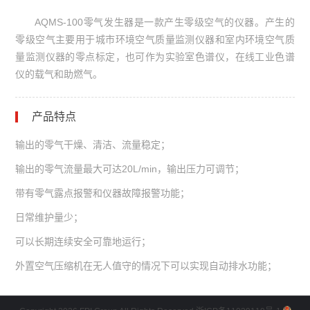
AQMS-100
零气发生器是一款产生零级空气的仪器。产生的
零级空气主要用于城市环境空气质量监测仪器和室内环境空气质
量监测仪器的零点标定，也可作为实验室色谱仪，在线工业色谱
仪的载气和助燃气。
产品特点
输出的零气干燥、清洁、流量稳定；
输出的零气流量最大可达20L/min，输出压力可调节；
带有零气露点报警和仪器故障报警功能；
日常维护量少；
可以长期连续安全可靠地运行；
外置空气压缩机在无人值守的情况下可以实现自动排水功能；