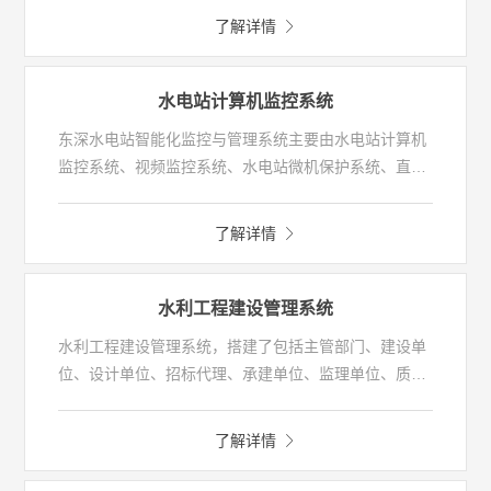
自动化控制系统，实现对水闸、泵站的远程集中监控和
了解详情
联合调度，达到区域内防洪排涝，水环境调度、水量分
配等水资源统一管理目标。
水电站计算机监控系统
东深水电站智能化监控与管理系统主要由水电站计算机
监控系统、视频监控系统、水电站微机保护系统、直流
电源系统、闸门计算机监控系统、水电站综合信息管理
系统组成。通过数据采集和处理、运行监视、实时控
了解详情
制、综合业务管理等功能实现水电站管控一体化，达到
水电站安全运行的目标。可满足大、中、小型水电站、
大型水利枢纽的自动化控制调度需求。
水利工程建设管理系统
水利工程建设管理系统，搭建了包括主管部门、建设单
位、设计单位、招标代理、承建单位、监理单位、质量
监督单位等在内的工作交互平台。系统可实现工程参建
各方完成相关业务办理，积累工程建设过程的各类信息
了解详情
及资料，使主管部门及时掌握水利工程项目的进展等功
能，提高水利工程建设管理效率；此外，还可实现信用