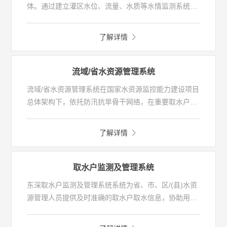
体。通过建立灌区水位、流量、水质等水情监测系统，
泵站、闸门等水利设施自动控制系统，并在此基础上实
现智能化业务管理系统，解决了灌区工作人员在信息采
了解详情
集、量测水管理、水费计收、配水调水等方面的管理问
题，实现灌区水资源的合理配置、优化调度、高效利用
的目标。
流域/省水资源管理系统
流域/省水资源管理系统在国家水资源监控能力建设项目
总体架构下，依托防汛抗旱骨干网络，在重要取水户、
重要水功能区和主要行政区界断面监控体系上，建设流
域/省级水资源信息平台，实现水资源管理的“红线能
了解详情
显、现状能监、管理有措、决策有助”的目标。系统的建
立有效落实了最严格的水资源管理制度，为用水总量控
制、用水效率控制和水功能区限制纳污控制“三条红线”
取水户监测及管理系统
考核提供精准有效的技术支撑。
东深取水户监测及管理系统系统为省、市、区/(县)水资
源管理人员提供及时准确的取水户取水信息，协助用户
高效、准确的进行水资源费征收、证照管理、计量设备
监管、取水计划下达等相关业务的办理。