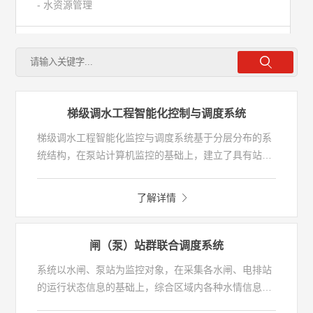
- 水资源管理
- 水旱灾害防御
- 智慧水务
梯级调水工程智能化控制与调度系统
生态综合发展信息化
梯级调水工程智能化监控与调度系统基于分层分布的系
统结构，在泵站计算机监控的基础上，建立了具有站间
闭锁、流量平衡、仿真培训功能的高性能、稳定可靠的
梯级调度平台，实现梯级泵站经济运行和优化调度。
了解详情
闸（泵）站群联合调度系统
系统以水闸、泵站为监控对象，在采集各水闸、电排站
的运行状态信息的基础上，综合区域内各种水情信息、
水质信息、调度目标和调度原则，做出调度方案，通过