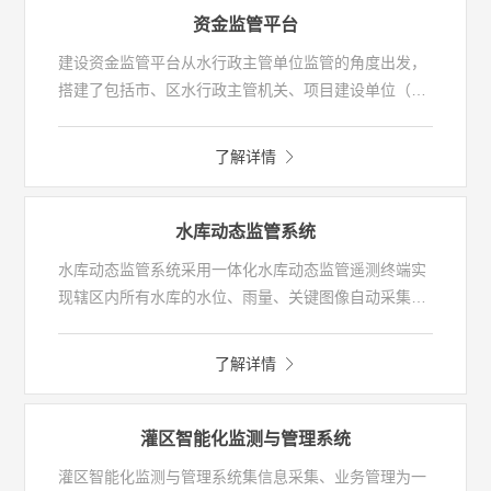
信息动态管理、项目各类信息的及时公开，有利于规范
资金监管平台
水利工程建设市场秩序，营造健康的市场环境。
建设资金监管平台从水行政主管单位监管的角度出发，
搭建了包括市、区水行政主管机关、项目建设单位（水
利建设投资公司、镇/街水利所）等工作交互的平台。以
资金计划、下达、到位、支付为主线，为用户提供工程
了解详情
概算管理、合同管理、年度资金建设计划管理、下达资
金管理、到位资金管理、形象进度管理、变更管理、支
付申请管理、已支付管理等一系列建设资金管理功能，
水库动态监管系统
提高资金使用的透明度和监管力度，实现通过技术手
水库动态监管系统采用一体化水库动态监管遥测终端实
段，进行工程风险防控，确保项目安全、资金安全的目
现辖区内所有水库的水位、雨量、关键图像自动采集，
标。该平台也适合项目建设单位管控建设资金，生成统
为用户提供及时准确的监测信息、预警信息，实现辖区
计报表。
内水库安全运行监管。同时提供水库运行数据整编分析
了解详情
功能，能为水库调度提供辅助决策信息。
灌区智能化监测与管理系统
灌区智能化监测与管理系统集信息采集、业务管理为一