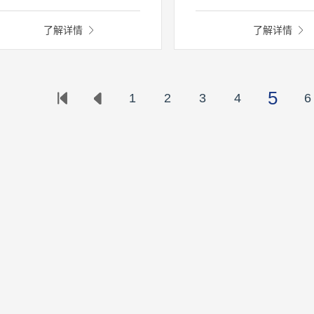
水单元、配水/预处理单元、分析
求，聚光科技（杭州）股份
表单元、控制与数采单元、视频
司结合多年水质在线监测系
了解详情
了解详情
控单元、辅助单元、动环监控单
和集成经验，研制推出了
M
、站房和基础设施单元等,可实现
3000
型浮船式水质自动监
表水常规九项、重金属、生物毒
MBoat-3000
型浮船式水质
、大肠菌群等因子实时监测。
系统采用太阳能供电，集成
5
1
2
3
4
6
高锰酸盐指数、氨氮、总磷
分析仪、水质多参数水质分
（
pH
、溶解氧、浊度、温
素
A
、藻密度等），同时可
现场应用灵活配置监测指标
采用太阳能供电，可保证连
天情况下系统稳定运行
15
同时，水质监测浮船配有视
装置，可远程实时对浮船工
进行监控。