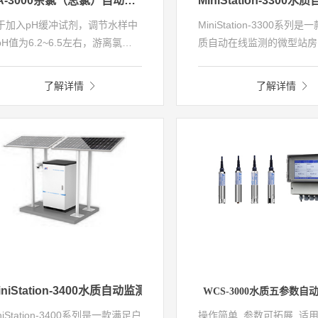
FIA-3000余氯（总氯）自动分析仪
于加入pH缓冲试剂，调节水样中
MiniStation-3300系列
pH值为6.2~6.5左右，游离氯直
质自动在线监测的微型站房
与N,N-二乙基-1,4-苯二胺（DPD
括采水单元、配水/预处理
剂）发生反应，生成红色化合
析仪表单元、控制单元、视
了解详情
了解详情
，于510nm波长处测定其吸光
单元、供电单元、辅助单元
，得游离氯含量。加入碘离子则
成电极法仪表,可选配常规
催化作用，使化合氯也与试剂反
氨氨、COD (UV)、叶绿
显色，测得总氯含量。
等因子实时监测。
iniStation-3400水质自动监测趋势站（光伏版）
WCS-3000水质五参数自
niStation-3400系列是一款满足户
操作简单 参数可拓展 适