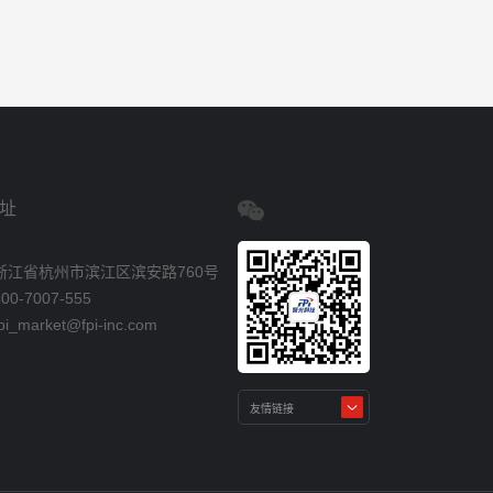
址
浙江省杭州市滨江区滨安路760号
0-7007-555
_market@fpi-inc.com