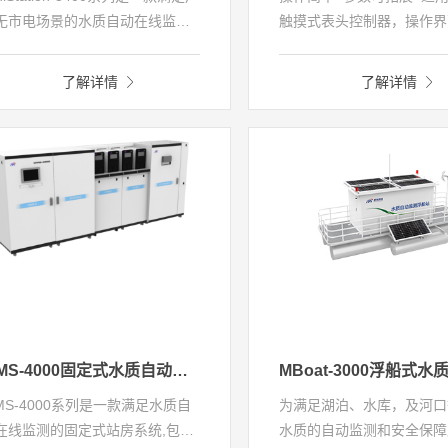
无市电场景的水质自动在线监测
触摸式表头控制器，操作界
微型站房系统,包括采水单元、配
易用，操作简便；
/预处理单元、分析仪表单元、控
浊度电极带自动清洁刷，能
了解详情
了解详情
单元、视频监控单元、光伏供电
除气泡、污垢对测量的影响
元、辅助单元等,系统选用全电极
电极校准方法简单，仪器维
监测模式,可选配常规五参数(水
便；
、pH、溶解氧、电导率、浊度)、
自带串口输出；
OD(UV)、氨氨、叶绿素、蓝绿藻
可拓展集成蓝绿藻、叶绿素
因子实时监测。
CODuv等探头
WMS-4000固定式水质自动监测站
MS-4000系列是一款满足水质自
为满足湖泊、水库，及河口
在线监测的固定式站房系统,包括
水质的自动监测和安全保障