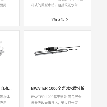
面简洁
杆式的微型水站，包括采配水单
元、分析仪表单元、控制单元、视
有效消
频监控单元等，系统选用电极法仪
了解详情
；
表和全光谱仪表,可选配常规五参数
护方
(水温、pH、溶解氧、电导率、浊
度)、COD(UV)、氨氨、叶绿素、蓝
绿藻等因子实时监测。
、
MBoat-3000浮船式水质自动监测系统
BWATER-1000全光谱水质分析仪
等水体
BWATER-1000基于紫外-可见光全
应用需
波长吸收光谱技术，通过双光束补