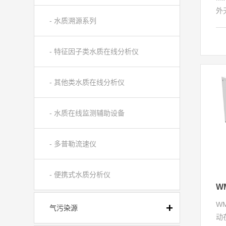
外
- 水质溯源系列
的
水
制
- 特征因子类水质在线分析仪
单
的
- 其他类水质在线分析仪
温
C
等
- 水质在线监测辅助设备
- 多普勒流速仪
- 便携式水质分析仪
W
气污染源
动