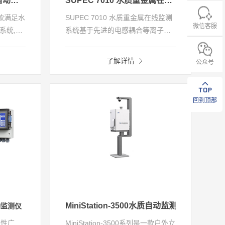
MiniStation-3300水质自动监测趋势站
SUPEC 7010 水质重金属在线监测系统 (在线ICP-MS)
是一款满足水
SUPEC 7010 水质重金属在线监测
微信客服
系统,包
系统基于先进的电感耦合等离子体
单元、分
质谱分析方法，可实现GB3838地
频监控
表水、GB/T14848地下水、
了解详情
公众号
等。集
GB5749生活饮用水、海水等水体
五参数、
中所有重金属元素的同时检测。
素、蓝绿藻
SUPEC 7010 水质重金属在线监测
回到顶部
系统具备自动取水、自动样品过
滤、自动样品预处理、自动样品分
析、自动数据质控、自动数据采集
及传输等功能，可实现水质重金属
全自动在线监测。
MiniStation-3500水质自动监测立杆站
动监测仪
用性广
MiniStation-3500系列是一款户外立