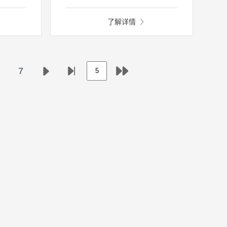
有限公
偿，结合化学计量学算法，解析获
统研发
得水样中相应污染物成分含量。可
了解详情
Boat-
通过单探头实现水质COD、TOC、
测系统。
BOD5、浊度、色度、TSS、硝酸
自动监测
盐、亚硝酸盐、SAC24等多参数一
国标法
体化检测。
7
、总氮
析仪
度、叶绿
并可根据
。系统
续阴雨
天以上。
频监控
作状况