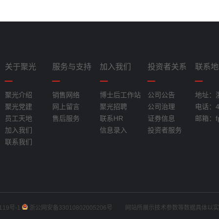
关于聚光
服务与支持
加入我们
投资者关系
联系地
聚光介绍
销售网络
博士后工作站
公司公告
地址：
聚光党建
网上留言
聚光招聘
公司治理
电话：40
员工天地
售后服务
联系HR
证券信息
邮箱：fpi
加入我们
信息录入
投资者服务
联系我们
119号-1
浙公网安备33010802005206号
网站所展示技术参数等数据具体以