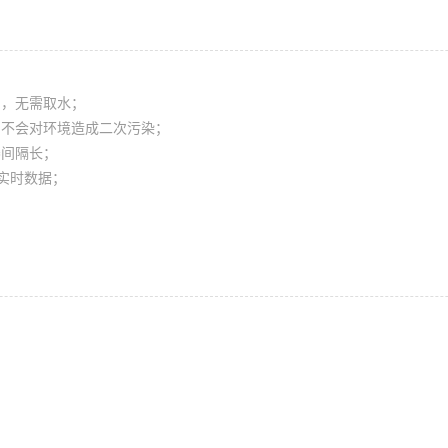
测，无需取水；
，不会对环境造成二次污染；
养间隔长；
输实时数据；
；
。