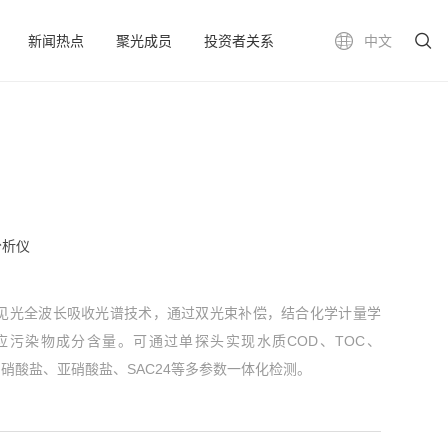
新闻热点
聚光成员
投资者关系
中文
分析仪
紫外-可见光全波长吸收光谱技术，通过双光束补偿，结合化学计量学
应污染物成分含量。可通过单探头实现水质COD、TOC、
S、硝酸盐、亚硝酸盐、SAC24等多参数一体化检测。