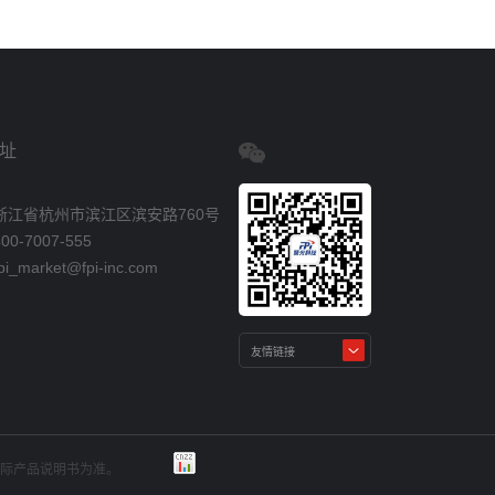
址
浙江省杭州市滨江区滨安路760号
0-7007-555
_market@fpi-inc.com
实际产品说明书为准。