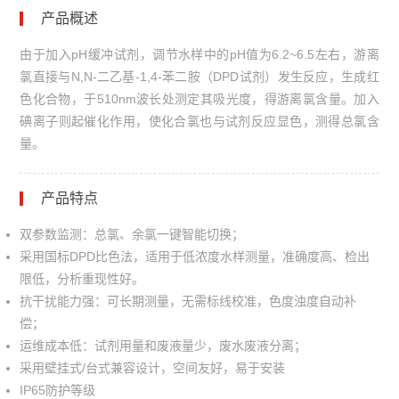
产品概述
由于加入pH缓冲试剂，调节水样中的pH值为6.2~6.5左右，游离
氯直接与N,N-二乙基-1,4-苯二胺（DPD试剂）发生反应，生成红
色化合物，于510nm波长处测定其吸光度，得游离氯含量。加入
碘离子则起催化作用，使化合氯也与试剂反应显色，测得总氯含
量。
产品特点
双参数监测：总氯、余氯一键智能切换；
采用国标DPD比色法，适用于低浓度水样测量，准确度高、检出
限低，分析重现性好。
抗干扰能力强：可长期测量，无需标线校准，色度浊度自动补
偿；
运维成本低：试剂用量和废液量少，废水废液分离；
采用壁挂式/台式兼容设计，空间友好，易于安装
IP65防护等级