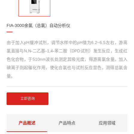
FIA-3000余氯（总氯）自动分析仪
由于加入pH缓冲试剂，调节水样中的pH值为6.2~6.5左右，游离
氯直接与N,N-二乙基-1,4-苯二胺（DPD试剂）发生反应，生成红
色化合物，于510nm波长处测定其吸光度，得游离氯含量。加入
碘离子则起催化作用，使化合氯也与试剂反应显色，测得总氯含
量。
立即咨询
产品概述
产品特点
应用领域