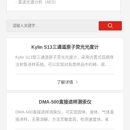
- 直读光谱分析（AES）
- 原子荧光光谱分析（AFS）
- 近红外光谱分析（NIR）
Kylin S13三通道原子荧光光度计
- 傅里叶变换红外光谱分析（FTIR）
Kylin S13型三通道原子荧光光度计，采用内置式双顺序
注射泵进样系统。可以实现对各类样品中的砷、汞、
镉、硒、锑、铋、锡、锌等十二种元素的痕量和超痕量
- 激光诱导击穿光谱分析（LIBS）
分析，基于原子荧光技术建立的国家标准、行业标准已
了解详情
达200余个。
- X射线荧光光谱分析（XRF）
DMA-500直接进样测汞仪
- 元素分析
DMA-500直接进样测汞仪，可实现固体、液体、气体直
接进样，无需消解，方法灵敏度高，检测速度快，省时
省力，一键完成测量，绿色环保，检测全流程无废气废
色谱