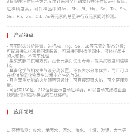
9系顺序注射原子荧光光度计采用全自动双顺序注射泵进样系统，
进样精度高。可对样品中的As、Sb、Bi、Hg、Se、Te、Sn、
Ge、Pb、Zn、Cd、Au等元素的总量进行双元素同时检测。
产品特点
-
可配形态分析装置，进行
As
、
Hg
、
Se
、
Sb
等元素的形态分析；
可配直接进样汞镉同测装置，可直接同时检测固体、液体样品中
的汞和镉，不需前处理
-
集束式脉冲供电方式，延长元素灯使用寿命，提高灵敏度和信噪
比。
-
具备化学气相发生气液分离装置，不仅去水效果优异，而且可以
在线消除氢化物发生过程中产生的气泡。
-
具有双重功能的火焰观察窗设计，可直接观察火焰，可全密闭测
量。
-
可配置
160
位、
212
位极坐标自动进样器，可以自动完成校正曲
线的配制和超标样品的在线稀释。
应用领域
1. 环境监测：废水、地表水、河水、海水、土壤、淤泥、大气等