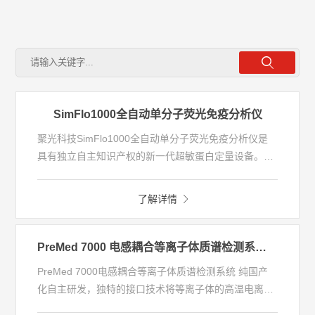
SimFlo1000全自动单分子荧光免疫分析仪
聚光科技SimFlo1000全自动单分子荧光免疫分析仪是
具有独立自主知识产权的新一代超敏蛋白定量设备。和
传统免疫检测方法的“模拟”定量方式不同，单分子免疫
采用“数字化”检测的原理，其检测灵敏度超过传统免疫
了解详情
检测方法1000倍，被誉为是下一代的免疫分析技术。该
产品采用创新的技术路线，可应用于神经系统疾病、肿
瘤和感染等领域的新型标志物发现和检测。
PreMed 7000 电感耦合等离子体质谱检测系统 (ICP-MS)
PreMed 7000电感耦合等离子体质谱检测系统 纯国产
化自主研发，独特的接口技术将等离子体的高温电离特
性与四极杆质谱仪的灵敏快速扫描的优点相结合，搭载