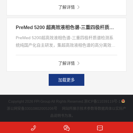
全中文一体化的质谱工作站，可同时、快速测定多种微
了解详情
量元素。主要应用于人体微量元素的检测，可为健康保
健、疾病诊断、观察疗效提供可靠依据。
PreMed 5200 超高效液相色谱-三重四极杆质谱检测系统 (LC-MS/MS)
PreMed 5200超高效液相色谱-三重四极杆质谱检测系
统纯国产化自主研发，集超高效液相色谱的高分离效率
与三重四极杆串联质谱的强定量能力于一体，搭载全中
文质谱分析工作站，有优异的灵敏度和选择性，稳定性
了解详情
好，抗污染能力强，适合血液、尿液等临床样本类型中
氨基酸、维生素、外源性药物、激素等小分子有机物的
加载更多
高灵敏度定性和定量分析。
Copyright 2026 FPI Group All Rights Reserved.
浙ICP备11039119号-1
浙公网安备33010802005206号
网站所展示技术参数等数据具体以实际产
品说明书为准。