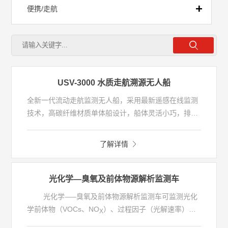
便携/走航
- 便携应急执法
- 走航监测车
USV-3000 水质走航溯源无人船
全新一代流动走航监测无人船，采用最新遥感在线监测
- 走航监测船
技术，高碳纤维材质单体船设计，船体灵活小巧，排水
量小，可以适用于各个河湖领域的在线监测，同时具有
防撞，防磨损，防腐蚀等特性。实时在线监测河湖水中
了解详情
pH、电导率、溶解氧、浊度、水温、叶绿素、蓝绿藻、
总氮、总磷、高锰酸盐 指数、营养盐等指标。
光化学—臭氧及前体物源解析监测车
光化学⸺臭氧及前体物源解析监测车可监测光化
学前体物（VOCs、NO
）、过程因子（光解速率）及
X
光化学产物（O
），用于解析臭氧污染来源，指导臭氧
3