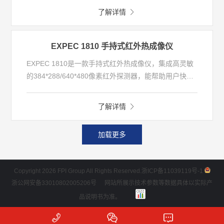
精细化管控。可实现对光化学污染全流程的监测，分析
了解详情
全面、快速灵活。
EXPEC 1810 手持式红外热成像仪
EXPEC 1810是一款手持式红外热成像仪，集成高灵敏
的384*288/640*480像素红外探测器，能帮助用户快速
清晰地呈现热图像细节，并智能跟踪热点。仪器集成了
多种图像处理算法和测温模式，实现多区域测温与异常
了解详情
报警，更大满足不同应用领域需求。EXPEC 1810采用
大屏显示，结构紧凑，外形简约，使用方便。
加载更多
Copyright 2026 FPI Group All Rights Reserved.
浙ICP备11039119号-1
浙公网安备33010802005206号
网站所展示技术参数等数据具体以实际产
品说明书为准。