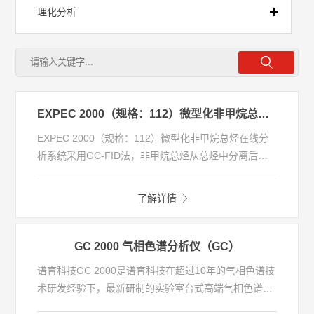
理化分析
前处理
流动注射
EXPEC 2000（规格：112）微型化非甲烷总烃在线分析系统
EXPEC 2000（规格：112）微型化非甲烷总烃在线分
全自动实验室
析系统采用GC-FID法，非甲烷总烃从总烃中分离后直
接测定非甲烷总烃浓度（直接法）。非甲烷总烃采用低
温富集热脱附技术，甲烷采用定量环进样，技术路线满
移动实验室
了解详情
足2021年1月中国环境监测总站发布的《环境空气非甲
烷总烃连续自动监测技术规定（试行）》技术要求。整
套系统体积小、重量轻、检测限低，无需站房，可壁挂
GC 2000 气相色谱分析仪（GC）
式安装，可广泛应用于大型化工企业及工业园区非甲烷
谱育科技GC 2000是谱育科技在超过10年的气相色谱技
总烃的网格化监测。
术研发经验下，最新研制的实验室台式高端气相色谱
仪。新一代GC 2000具有更稳定的表现、更智能的交