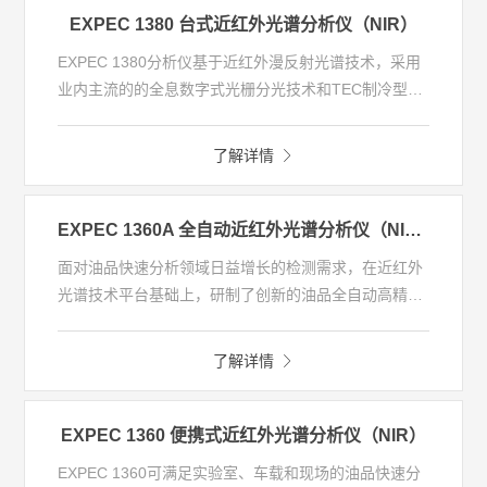
EXPEC 1380 台式近红外光谱分析仪（NIR）
EXPEC 1380分析仪基于近红外漫反射光谱技术，采用
业内主流的的全息数字式光栅分光技术和TEC制冷型高
灵敏度铟镓砷检测器，仪器具有卓越的信噪比。采用一
体机设计思路，仪器内置工控机，兼容容重模块配置。
了解详情
测量操作简便，通过彩色触摸屏操控专用分析软件实现
样品多成分指标的无损快速检测，该仪器采用直径18厘
米的超大旋转样品盘，实现覆盖全盘面积的扫描方式，
EXPEC 1360A 全自动近红外光谱分析仪（NIR）
提高颗粒类不均匀样品的代表性及测量结果的准确性，
面对油品快速分析领域日益增长的检测需求，在近红外
在粮食收储、饲料生产，粮油加工等领域有着广泛的应
光谱技术平台基础上，研制了创新的油品全自动高精度
用。 该分析仪可扩展性强，配套的检测附件丰富，并支
分析仪（EXPEC 1360A），同时满足对油品中常规理
持不同样品用量的
化指标的定量分析和定性判别，可作为实验室、车载以
了解详情
及在线检测使用。
EXPEC 1360 便携式近红外光谱分析仪（NIR）
EXPEC 1360可满足实验室、车载和现场的油品快速分