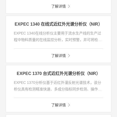
互、更灵活的扩展性和一脉相承的使用习惯。无论在食
了解详情
品安全、环境监测、生命科学、化工能源、新兴材料、
刑侦法医等领域，GC 2000都可以给出完美的解决方
案，满足多样的用户需求。
EXPEC 1340 在线式近红外光谱分析仪（NIR）
EXPEC 1340在线分析仪主要用于流水生产线的生产过
程中物料质量的在线监控分析，实时预警，并可将检测
结果反馈给控制系统，用于过程控制。 在线分析系统采
用分体式设计，将光学精密敏感部件和工作于生产管道
了解详情
上的测量探头分离，有利于光学系统的防护，延长使用
寿命，并且方便仪路操作维护，探头可根据具体应用工
况灵活定制设计，从而达到最佳测量效果，该系统适合
EXPEC 1370 台式近红外光谱分析仪（NIR）
于各种粮油加工，酿酒行业等应用领域。
EXPEC 1370分析仪基于近红外漫反射光谱技术，该分
析仪具有检测精准快速、多成分指标同步检测、操作简
便等优势，特别适合用于粮油加工，饲料工业等行业的
化验室精准快速检测原料、加工过程及成品品质。
了解详情