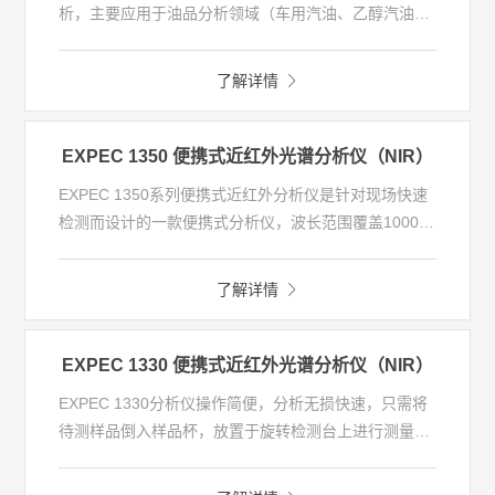
析，主要应用于油品分析领域（车用汽油、乙醇汽油、
车用柴油、喷气燃油、车用尿素等）以及液体分析应用
领域的检测。整套系统操作简单，无需样品前处理，可
了解详情
10 s内定性油品种类、定量油品指标、判断油品是否合
格。
EXPEC 1350 便携式近红外光谱分析仪（NIR）
EXPEC 1350系列便携式近红外分析仪是针对现场快速
检测而设计的一款便携式分析仪，波长范围覆盖1000-
1800 nm，结构紧凑、体积小、内置充电电池、大容量
存储设备和液晶显示模块。通过配置不同的测量附件，
了解详情
实现固体颗粒、膏状、片状、粉末和液体样品中一些物
理和化学成分的无损快速检测。在果品种植、食品质
检、科学研究等领域有着广泛的应用。
EXPEC 1330 便携式近红外光谱分析仪（NIR）
EXPEC 1330分析仪操作简便，分析无损快速，只需将
待测样品倒入样品杯，放置于旋转检测台上进行测量，
3秒后即可得到多成分指标（如水分、粗蛋白、含油量
等）检测值。支持手机或电脑连接，可以选配充电电