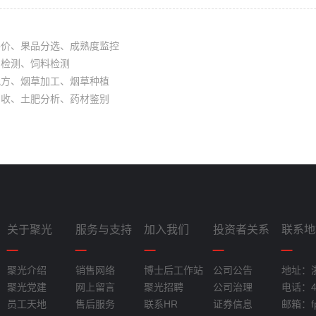
评价、果品分选、成熟度监控
油检测、饲料检测
配方、烟草加工、烟草种植
回收、土肥分析、药材鉴别
关于聚光
服务与支持
加入我们
投资者关系
联系地
聚光介绍
销售网络
博士后工作站
公司公告
地址：
聚光党建
网上留言
聚光招聘
公司治理
电话：40
员工天地
售后服务
联系HR
证券信息
邮箱：fpi