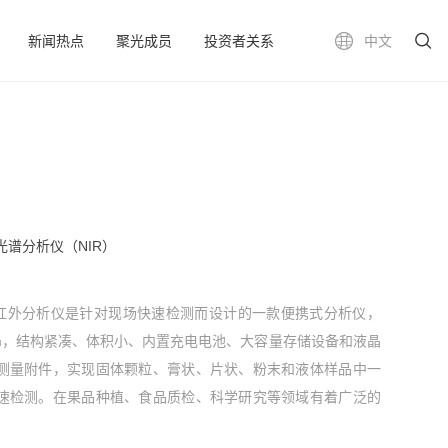
新闻热点
聚光成员
投资者关系
中文
外光谱分析仪（NIR）
携式近红外分析仪是针对现场快速检测而设计的一款便携式分析仪，
0 nm，结构紧凑、体积小、内置充电电池、大容量存储设备和液晶
测量附件，实现固体颗粒、膏状、片状、粉末和液体样品中一
速检测。在果品种植、食品质检、科学研究等领域有着广泛的