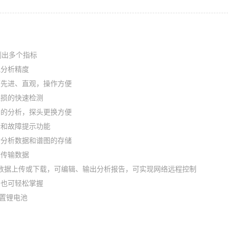
测出多个指标
规分析精度
面先进、直观，操作方便
无损的快速检测
品的分析，探头更换方便
断和故障提示功能
对分析数据和谱图的存储
脑传输数据
行数据上传或下载，可编辑、输出分析报告，可实现网络远程控制
员也可轻松掌握
内置锂电池