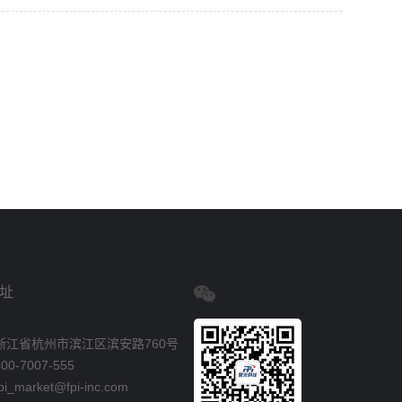
址
浙江省杭州市滨江区滨安路760号
0-7007-555
_market@fpi-inc.com