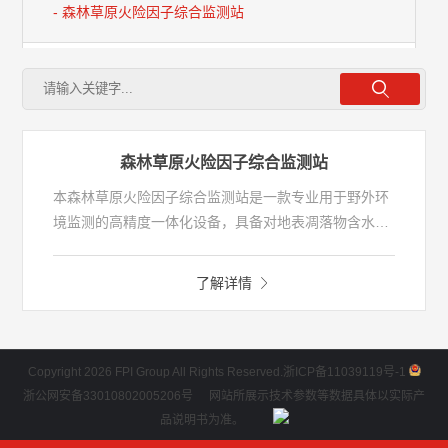
- 森林草原火险因子综合监测站
- 森林草原火险因子综合监测采集平台
机载装备
森林草原火险因子综合监测站
本森林草原火险因子综合监测站是一款专业用于野外环
境监测的高精度一体化设备，具备对地表凋落物含水
率、土壤含水率、地表温湿度、物候状态、空气温湿
度、风速、风向、雨量、光照度等多维火险因子的直接
了解详情
测量能力，支持图像与数据同步传输，适用于森林防
火、生态研究等领域。整站采用高防护设计，支持太阳
能供电，满足长期野外无人值守运行需求，确保数据准
确、稳定、安全。
Copyright 2026 FPI Group All Rights Reserved.
浙ICP备11039119号-1
浙公网安备33010802005206号
网站所展示技术参数等数据具体以实际产
品说明书为准。