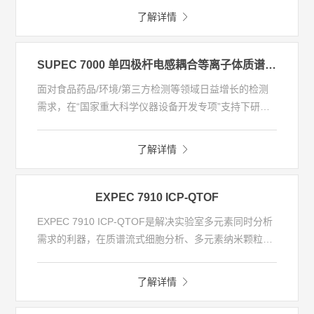
全自动实验室
环境、食品、生命科学到半导体分析，EXPEC 7350均
了解详情
可应付自如，即便是面对极为棘手的复杂样品，均可获
得超乎想象的可靠分析结果。其无与伦比的分析能力,成
移动实验室
功突破了传统ICP-MS无法克服的干扰问题，助力分析
SUPEC 7000 单四极杆电感耦合等离子体质谱仪 (ICP-MS)
工作者进入到许多更具有挑战性的“卡脖子”领域。
面对食品药品/环境/第三方检测等领域日益增长的检测
需求，在“国家重大科学仪器设备开发专项”支持下研制
了SUPEC 7000系列电感耦合等离子体质谱仪，攻克了
高温气体流场控制、多级梯度真空、高灵敏的离子接
了解详情
口、分布式碰撞反应池、耐温湿变化的四极杆质量分析
器等质谱核心技术难点，拥有卓越的灵敏度、更低的检
出限、优异的稳定性和更宽的动态线性范围，满足各类
EXPEC 7910 ICP-QTOF
样品中痕量元素分析需求。
EXPEC 7910 ICP-QTOF是解决实验室多元素同时分析
需求的利器，在质谱流式细胞分析、多元素纳米颗粒分
析、大气单颗粒元素分析、微区全元素分析、生物组织
成像等前沿科学方向，能够提供无与伦比的信息量和准
了解详情
确度，为地质、冶金、环境、生命科学等领域提供更
强、更专业的元素分析解决方案。