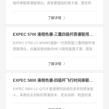
极杆串联质谱联用仪。具有更强劲的离子源、更优异的
离子传输系统以及更高的扫描速度和更强的检出能力，
适用于环境污染物检测、食品安全检测、医药分析检
了解详情
测、临床研究检测等广泛的应用领域。
EXPEC 5700 液相色谱-三重四极杆质谱联用仪(LC-MS/MS)
EXPEC 5700 LC-MS/MS是新一代高性能三重四极杆液
质联用仪，仪器采用创新的HE-S高性能离子源、高效的
Tri-Step Scan离子传输系统、新一代射频驱动电路技术
和90°离轴检测器等多项全新技术，整体性能更加优
了解详情
异。
EXPEC 5800 液相色谱-四极杆飞行时间串联质谱仪（LC-QTOF）
EXPEC 5800 LC-QTOF是谱育科技经历多年的研发投
入，采用自主创新的质谱技术，完全自研、制造的液相
色谱-四极杆飞行时间串联质谱仪。EXPEC 5800 LC-
QTOF具有准确的全谱质谱数据，卓越的灵敏度和高选