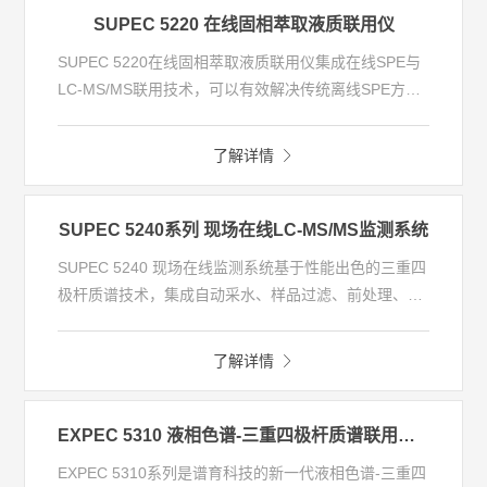
SUPEC 5220 在线固相萃取液质联用仪
SUPEC 5220在线固相萃取液质联用仪集成在线SPE与
LC-MS/MS联用技术，可以有效解决传统离线SPE方法
前处理繁琐、效率低等问题，大幅度提升实验室水质样
品的检测效率和实验结果的准确性；系统采用在线固相
了解详情
萃取大体积分离技术，增大样品通量，实现对复杂基质
中目标物的富集与分离，以及灵敏度要求很高环境下痕
量物质的全自动检测功能，显著降低人力、时间成本。
SUPEC 5240系列 现场在线LC-MS/MS监测系统
SUPEC 5240 现场在线监测系统基于性能出色的三重四
极杆质谱技术，集成自动采水、样品过滤、前处理、分
析检测、数据传输等模块，实现一键式操作，解决传统
检测模式步骤繁琐、时效性差的痛点。通过发挥其兼准
了解详情
确性及便捷性优势，实现水质中毒品及其代谢物、环境
污染物等物质的在线监测、实时预警，满足多项相关标
准检测要求。
EXPEC 5310 液相色谱-三重四极杆质谱联用仪系列(LC-MS/MS)
EXPEC 5310系列是谱育科技的新一代液相色谱-三重四