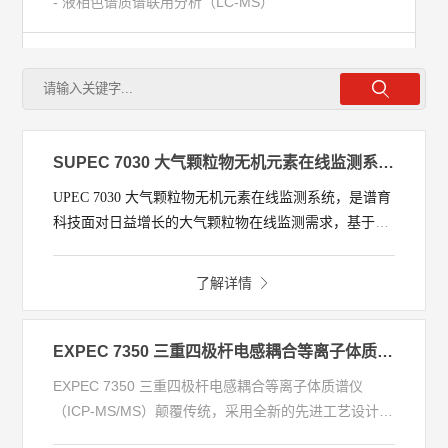
- 液相色谱质谱联用分析（LC-MS）
- 直接进样分析质谱（DAMS）
光谱
SUPEC 7030 大气颗粒物无机元素在线监测系统 (在线ICP-MS)
色谱
UPEC 7030 大气颗粒物无机元素在线监测系统，是谱育
科技面对日益增长的大气颗粒物在线监测需求，基于成
熟的ICP-MS（电感耦合等离子体质谱仪）技术，研制的
理化分析
具备蒸汽碰撞颗粒物在线采集技术、在线微波消解前处
了解详情
理技术、在线ICP-MS分析技术等显著功能的一款大气颗
粒物无机元素在线监测仪，具有灵敏度高、精密度优
前处理
异、数据可比性强、时间分辨率高、检出限低等显著的
EXPEC 7350 三重四极杆电感耦合等离子体质谱仪（ICP-MS/MS）
技术特点，可为实时、在线掌握大气细颗粒物重金属全
EXPEC 7350 三重四极杆电感耦合等离子体质谱仪
流动注射
指标信息，获取大气细颗粒物重金属含量变化趋势提供
（ICP-MS/MS）颠覆传统，采用全新的先进工艺设计和
新兴、可靠的技术支持。
突破性的技术，将国产ICP-MS技术平台推向巅峰，从