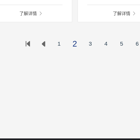
u等多种基体。为炉前快速定量分
造、机械加工、汽车、航天
、金属材料质量监控、科研院所
等行业。 质量控制和保障
了解详情
了解详情
究开发提供解决方案。产品秉承
业务成功至关重要，MERLI
工于内、大道至简的理念，致力
料检验、过程测试和最终质
成为您金属分析的得力助手。
的理想助手。
2
1
3
4
5
6