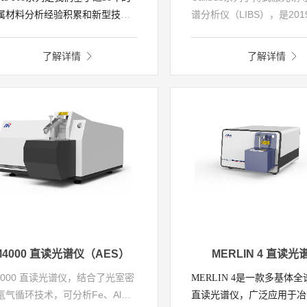
谱分析仪（LIBS），是20
属材料分析经验积累和新型技术
ARUN（阿朗）公司（谱育
发升级推出的新产品。产品在
公司）针对金属行业快速检
iX5的基础上整合升级优化后，具
了解详情
了解详情
求，推出了基于LIBS技术
了更优异的金属分析能力，同时
填补了钢铁中C元素现场快
出多种检测方案-贵金属，土壤及
的市场空白，并能同时满足L
金+土壤。更快的分析速度，更流
Be，Na，Mg，Al，Si的3
便捷的使用体验。在您扣动仪器
金元素检测需求，1秒钟获
机的刹那间，可轻松实现快速准
果，便捷易用。已广泛应用
无损的成分分析，帮助用户大幅
金、特检、重型机械制造、
低材料检测成本和快速制定材料
航空航天等领域，特点鲜明
择决策。
好评。
M4000 直读光谱仪（AES）
MERLIN 4 直读光
4000 直读光谱仪，结合了光室密
MERLIN 4是一款多基体
氩气循环技术，可分析Fe、Al、
直读光谱仪，广泛应用于冶