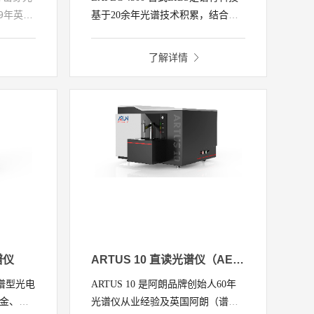
19年英国
基于20余年光谱技术积累，结合
科技子
LIBS激光诱导击穿技术，推出的台
测需
式激光诱导击穿光谱仪。产品适用
了解详情
的产品，
于合金材料、锂电材料、化工盐类
速检测
等应用领域，能够准确迅速完成物
i，
质的定性和定量化学成分分析。亦
0多种合
可量身定制智能化样品前处理系
得检测结
统，提高检测效率，降低人工成
于冶
本，助力工厂技改升级。
汽车、
，广受
谱仪
ARTUS 10 直读光谱仪（AES）
全谱型光电
ARTUS 10 是阿朗品牌创始人60年
金、铸
光谱仪从业经验及英国阿朗（谱育