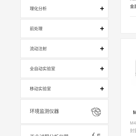
金
理化分析
开
M
前处理
备
推
合
流动注射
畅
扳
确
全自动实验室
降
选
移动实验室
环境监测仪器
M
封