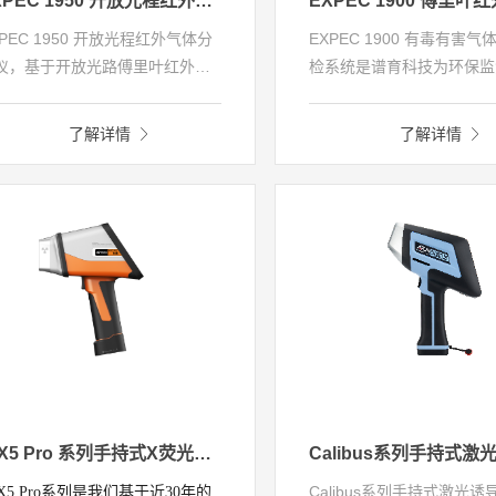
EXPEC 1950 开放光程红外气体分析仪
XPEC 1950 开放光程红外气体分
EXPEC 1900 有毒有害
仪，基于开放光路傅里叶红外光
检系统是谱育科技为环保监
遥测技术，可对多种面源有毒有
全应急推出的全新有毒有害
气体，进行远距离、非接触式、
测系统。该系统基于FTIR
了解详情
了解详情
能持续监测，实时输出定性定量
过图像方式展示有毒有害气
析结果。广泛应用于化工、环
空分布，具有视觉成像、夜
、交通、工业制造等领域的有毒
成像和化学成像功能。该系
害气体泄漏、弥散等监测。
适用于危险性无法判断的情
远距离非接触地对目标对象
险评估，判断气体化学组成
度，并掌握分布扩散情况，
袭击、战争应急等有效的技
障，为人民群众生命财产安
护航。
MiX5 Pro 系列手持式X荧光光谱仪（XRF）
Calibus系列手持式激光
iX5 Pro系列是我们基于近30年的