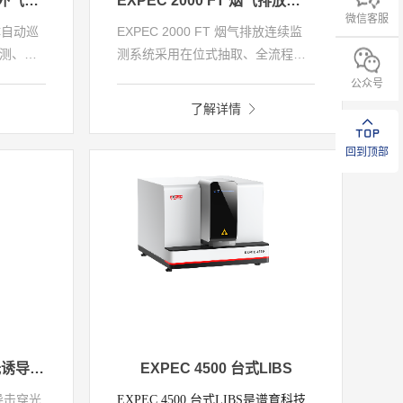
EXPEC 1900 傅里叶红外气体遥测仪
EXPEC 2000 FT 烟气排放连续监测系统
微信客服
气体自动巡
EXPEC 2000 FT 烟气排放连续监
测、安
测系统采用在位式抽取、全流程高
气体监
温伴热的方法（热湿法），将烟气
公众号
技术，通
抽取到系统中进行分析。其中，气
了解详情
体的时
态污染物及湿度是通过傅立叶红外
视红外
技术原理，利用气体分子对红外谱
回到顶部
统特别
的特征吸收来反演其浓度的。红外
况下，
光源发出的光束通过干涉仪形成干
进行风
涉光谱，经测量池内样气的特征吸
及浓
收后聚焦到检测器上，对其进行数
是恐怖
据处理后得到单通道光谱图，最终
术保
通过算法模型算出各个气体参数的
全保驾
浓度值，氧气（O2）测量采用氧化
锆，温度（T）测量采用铂电阻法，
压力（P）测量采用压力传感器法，
Calibus系列手持式激光诱导击穿光谱分析仪（LIBS）
EXPEC 4500 台式LIBS
流速（F）测量采用S型皮托管法。
诱导击穿光
EXPEC 4500 台式LIBS是谱育科技