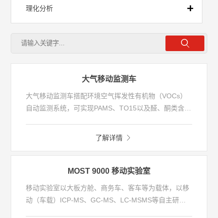
理化分析
前处理
流动注射
大气移动监测车
大气移动监测车搭配环境空气挥发性有机物（VOCs）
全自动实验室
自动监测系统，可实现PAMS、TO15以及醛、酮类含氧
挥发性有机物组分的准确定性定量分析，同时也可车载
非甲烷总烃连续监测系统、常规参数分析仪以及异味因
移动实验室
了解详情
子监测设备，以满足多组分、多应用、多场景的监测需
求。监测数据可通过无线网络传输至中心站，基于数据
- 移动实验室
分析结果，从而为管理者实现污染管控提供数据支撑和
MOST 9000 移动实验室
决策支持。
移动实验室以大板方舱、商务车、客车等为载体，以移
动（车载）ICP-MS、GC-MS、LC-MSMS等自主研发
的高端分析仪器为核心，配备完善的水、电、气等保障