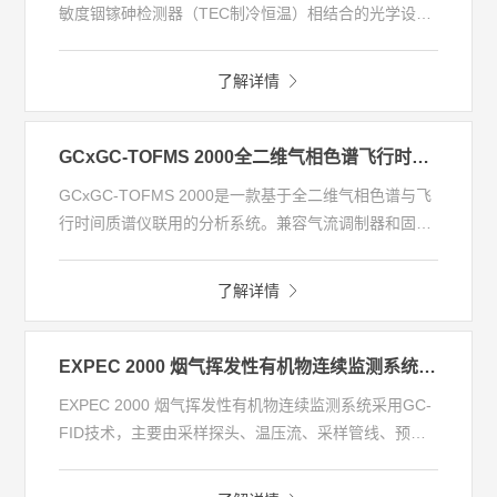
敏度铟镓砷检测器（TEC制冷恒温）相结合的光学设
计，波长范围覆盖1000nm-1800nm，是针对多环境下
现场检测而设计的便携式近红外分析仪。
了解详情
GCxGC-TOFMS 2000全二维气相色谱飞行时间质谱联用系统
GCxGC-TOFMS 2000是一款基于全二维气相色谱与飞
行时间质谱仪联用的分析系统。兼容气流调制器和固态
调制器两种类型的全二维调制器，具有分离能力强、检
出限低、自动化程度高、运维量少等特点。是一款用于
了解详情
复杂体系有机物分析的通用性设备，可应用于环境污染
分析、石化油品分析、工业过程监控、食品风味分析等
领域，适用于实验室、车载、船载等应用形式。
EXPEC 2000 烟气挥发性有机物连续监测系统（在线GC)
EXPEC 2000 烟气挥发性有机物连续监测系统采用GC-
FID技术，主要由采样探头、温压流、采样管线、预处
理单元、在线气相色谱仪、氢气发生器、零气发生器等
组成。高温伴热采样泵抽取样气，经由采样探头、采样