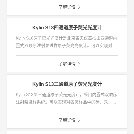
输、电离效率。搭载GC 2000型气相色谱仪，采用先进
了解详情
的电子流量控制系统、微流板控制技术、高精度独立温
控系统和高灵敏度检测器，配合灵活友好的用户界面、
高速采样频率和信号处理速度，满足用户对于仪器分析
Kylin S18四通道原子荧光光度计
能力、可靠性、稳定性和先进性的要求。适用于中药农
Kylin S18原子荧光光度计是北京吉天仪器推出四通道内
残、食品安全、环境监测等方面的应用。
置式双顺序注射泵进样原子荧光光度计。可以实现对各
类样品中的砷、汞、镉、硒、锑、铋、锡、锌等十二种
元素的痕量和超痕量分析，基于原子荧光技术建立的国
了解详情
家标准、行业标准已达200余个。
Kylin S13三通道原子荧光光度计
Kylin S13型三通道原子荧光光度计，采用内置式双顺序
注射泵进样系统。可以实现对各类样品中的砷、汞、
镉、硒、锑、铋、锡、锌等十二种元素的痕量和超痕量
分析，基于原子荧光技术建立的国家标准、行业标准已
了解详情
达200余个。