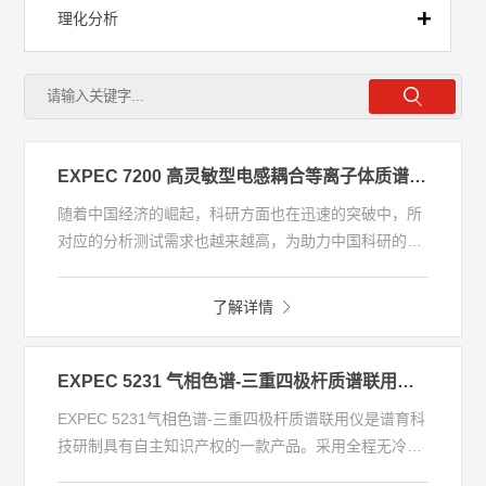
理化分析
前处理
流动注射
EXPEC 7200 高灵敏型电感耦合等离子体质谱仪 (ICP-MS )
随着中国经济的崛起，科研方面也在迅速的突破中，所
全自动实验室
对应的分析测试需求也越来越高，为助力中国科研的快
速发展，谱育科技在推出了通用型SUPEC 7000型ICP-
MS之后，针对科研苛刻的分析测试需求，又特别推出
移动实验室
了解详情
了EXPEC 7200 ICP-MS，可配置七路工作气体，配合
其更高的灵敏度和更低的检出限，能更好的满足在科学
研究、方法开发等极限条件下的分析测试。质谱范围：
EXPEC 5231 气相色谱-三重四极杆质谱联用仪（GC-MS/MS）
2-290amu
EXPEC 5231气相色谱-三重四极杆质谱联用仪是谱育科
技研制具有自主知识产权的一款产品。采用全程无冷点
的气质接口和EI离子源设计，保证了高效稳定的样品传