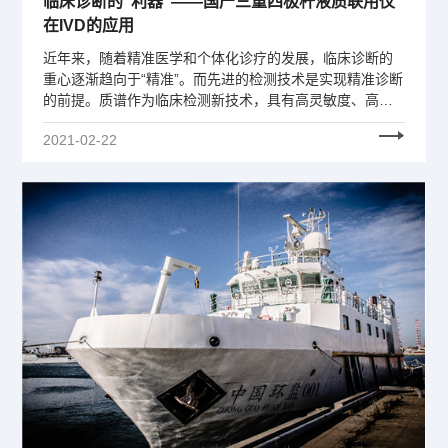
临床诊断的“利器”——国产三重四极杆液质联用仪
在IVD的应用
近年来，随着精准医学和个体化诊疗的发展，临床诊断的
重心逐渐趋向于“精准”。而先进的检测技术是实现精准诊断
的前提。质谱作为临床检测新技术，具有高灵敏度、高特
异性、高准确度、线性范围宽及高通量等优点，实现定性
2021-02-22
定量分析，在组学、精准医疗及临床医学中发挥着越来越
大的作用。