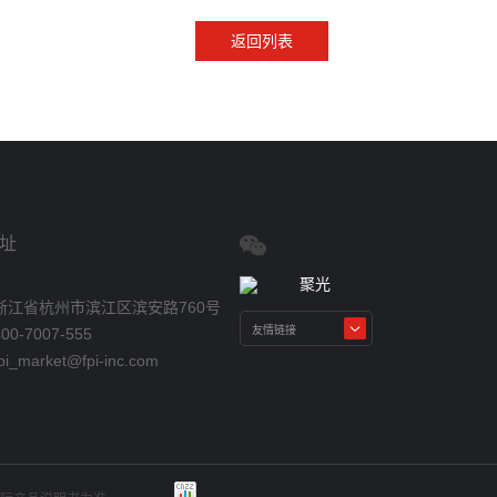
返回列表
址
浙江省杭州市滨江区滨安路760号
0-7007-555
_market@fpi-inc.com