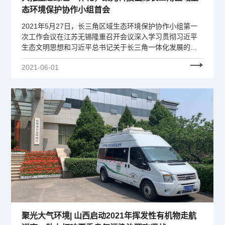
态环境保护协作小组首会
2021年5月27日，长三角区域生态环境保护协作小组第一
次工作会议在江苏无锡隆重召开会议深入学习贯彻习近平
生态文明思想和习近平总书记关于长三角一体化发展的重
要讲话指示精神，聚焦长三角区域经济高质量发展、生态
2021-06-01
环境高水平保护，研究部署区域生态环境阶段协作重点。
上海市委书记、协作小组组长李强主持会议并讲话。江苏
省委书记娄勤俭致辞。
聚光大气环境| 山西启动2021年挥发性有机物走航