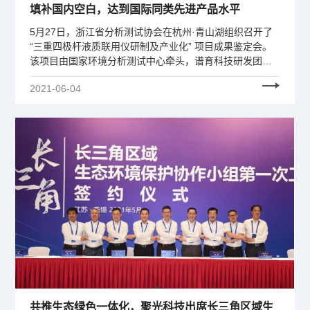
填补国内空白，达到国际同类先进产品水平
5月27日，浙江省分析测试协会在杭州·青山湖组织召开了
“三重四极杆液质联用仪研制及产业化” 项目成果鉴定会。
该项目由国家环境分析测试中心牵头，谱育科技研发团队
(聚光科技自孵化子公司-实验室板块高端科学仪器平台）承
2021-06-04
担了其中的仪器研发及产业化工作。
共推生态绿色一体化，聚光科技出席长三角区域生