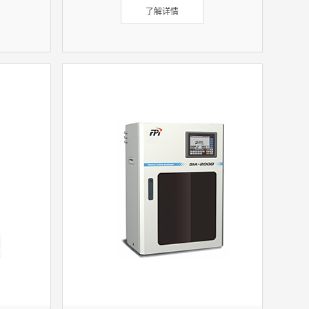
了解详情
的测定钼
定。仪器采用的测量方法符合《水质
-89）
总氮的测定碱性过硫酸钾消解紫外分
光光度法》(HJ636-2012)标准要求。