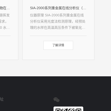
VOC-3000 型水中挥发性有机物在线分析仪
SIA-2000系列重金属在线分析仪（单参数）
源挥发
仪器原理 SIA-2000系列重金属在线
需求，
分析仪采用光度法检测原理，经预处
0 水中
理的水样在高温高压条件下被氧化消
OC-
解，然后加入掩蔽剂消除干扰离子，
监测系
再加入缓冲液调节pH值，最后显色剂
了解详情
解吸、
与试样中的被测组分发生络合反应显
可无人
色，在特定波长下测定显色溶液的吸
中
光度，仪器测量方法如下： SIA-
量结
2000（Cr）六价铬在线分析仪参照
的监测
《水质 六价铬的测定 二苯碳酰二肼
样采集
分光光度法》（GB7464-1987）；
向吹扫
SIA-2000（TCr）总铬在线分析
样中
仪参照《水质 总铬的测定 高锰酸钾
置去除
氧化－二苯碳酰二肼分光光度法》
址
水后的
（GB7466-1987）； SIA-
集，最
2000（TCu）总铜在线分析仪参照