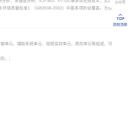
断分析、多通道分析、
ICP-MS
、
PT-GC
等多项先进技术，实现
公众号
水环境质量标准》（
GB3838-2002
）中基本项的全覆盖，为水
回到顶部
传输单元、辅助系统单元、视频监控单元、质控单元等组成，可
反控。；