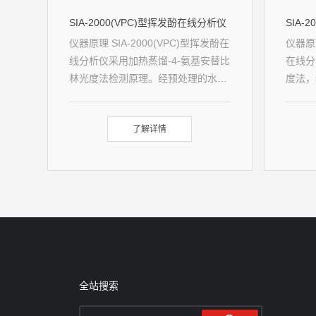
SIA-2000(VPC)型挥发酚在线分析仪
SIA-
仪器原理 SIA-2000(VPC)型挥发酚在
仪器原理
线分析仪采用加热蒸馏-4-氨基安替比
在线分
林光度法检测原理。经预处理的水样
度法，
通过加热蒸馏，然后显色光度检测，
与酸溶
完成挥发酚浓度的快速测定。仪器采
碱溶液
了解详情
用的测量方法符合《水质挥发酚的测
缓冲溶
定4-氨基安替比林分光光度法》
显色剂
（HJ503-2009）标准要求。
检测。
质氰化
法》（H
全站搜索