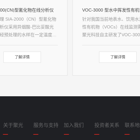
2000(CN)型氰化物在线分析仪
 SIA-2000（CN）型氰化物
针对我国当前地表水、饮用水
析仪采用异烟酸-巴比妥酸光
性有机物（VOCs）在线监测
经预处理的水样在一定温度下
聚光科技自主研发了VOC-300
液和络合剂反应，经分离后用
挥发性有机物在线监测系统。V
吸收生成的氢氰酸，然后加入
3000 水中挥发性有机物在线
了解详情
了解详情
液调节pH值，再加入氯胺T和
统集自动进样、吹扫、富集、
与氰化物反应，然后显色光度
色谱分离和数据处理于一体，
仪器采用的测量方法符合《水
监守下连续运行，准确测量水
物的测定容量法和分光光度
VOCs浓度，实时远程传输测
J484-2009）。
果，实现水体VOCs污染程度
与预警。 系统原理 系统将水
并加热送入吹扫装置内，然后
罐中通入惰性气体，将待测水
VOCs组分吹出，通过除水装
关于聚光
服务与支持
加入我们
投资者关系
联系地
吹脱混合气中的水分，再将除
VOCs组分在捕集阱中进行富